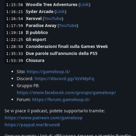
Woodle Tree Adventures
(
Link
)
1:15:56
Syder Arcade
(
Link
)
1:16:21
Xerovel
(
YouTube
)
1:16:54
Paradise Away
(
YouTube
)
1:17:59
Il pubblico
1:19:18
Gli esport
1:22:25
Considerazioni finali sulla Games Week
1:28:50
Due parole sull'annuncio della PS5
1:35:33
Chiusura
1:53:39
Sito:
https://gameloop.it/
Discord:
https://discord.gg/VzVMpFq
Gruppo FB:
https://www.facebook.com/groups/gameloop/
Forum:
https://forum.gameloop.it/
Se vi piace il podcast, potete supportarlo tramite:
https://www.patreon.com/gameloop
https://paypal.me/BrunoB
Oppure tramite i link di affiliazione Amazon e Humble Bundle: