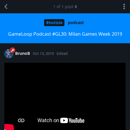
1
of
1
post
#notizie
podcast
GameLoop Podcast #GL30: Milan Games Week 2019
BrunoB
Oct 13, 2019
Edited