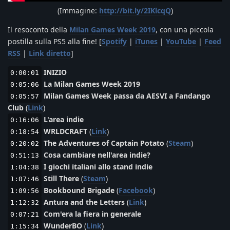
(Immagine:
http://bit.ly/2IKlcqQ
)
Il resoconto della
Milan Games Week 2019
, con una piccola
postilla sulla PS5 alla fine! [
Spotify
|
iTunes
|
YouTube
|
Feed
RSS
|
Link diretto
]
INIZIO
0:00:01
La Milan Games Week 2019
0:05:06
Milan Games Week passa da AESVI a Fandango
0:05:57
Club
(
Link
)
L'area indie
0:16:06
WRLDCRAFT
(
Link
)
0:18:54
The Adventures of Captain Potato
(
Steam
)
0:20:02
Cosa cambiare nell'area indie?
0:51:13
I giochi italiani allo stand indie
1:04:38
Still There
(
Steam
)
1:07:46
Bookbound Brigade
(
Facebook
)
1:09:56
Antura and the Letters
(
Link
)
1:12:32
Com'era la fiera in generale
0:07:21
WunderBO
(
Link
)
1:15:34