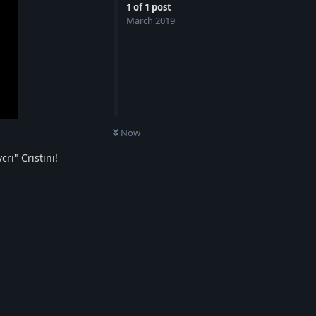
1
of
1
post
March 2019
Now
ri" Cristini!