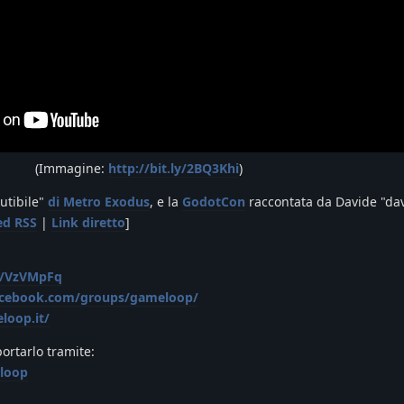
(Immagine:
http://bit.ly/2BQ3Khi
)
cutibile"
di Metro Exodus
, e la
GodotCon
raccontata da Davide "davc
ed RSS
|
Link diretto
]
gg/VzVMpFq
acebook.com/groups/gameloop/
loop.it/
portarlo tramite:
loop