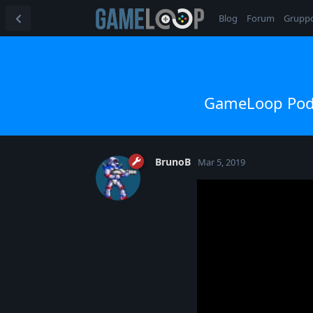
Blog
Forum
Grupp
GameLoop Podca
BrunoB
Mar 5, 2019