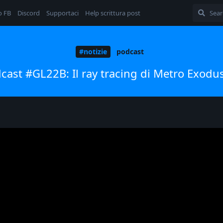
o FB
Discord
Supportaci
Help scrittura post
#notizie
podcast
st #GL22B: Il ray tracing di Metro Exodu