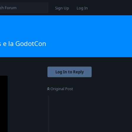
Sign Up
Log In
s e la GodotCon
Log In to Reply
Original Post