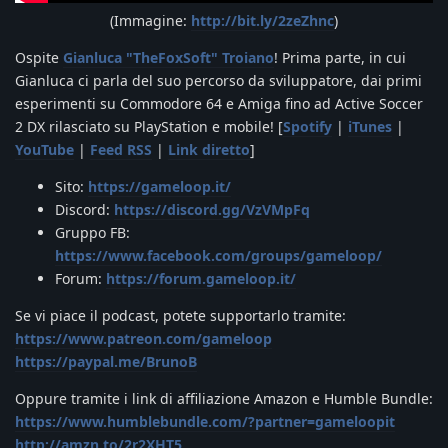
(Immagine:
http://bit.ly/2zeZhnc
)
Ospite
Gianluca "TheFoxSoft" Troiano
! Prima parte, in cui
Gianluca ci parla del suo percorso da sviluppatore, dai primi
esperimenti su Commodore 64 e Amiga fino ad Active Soccer
2 DX rilasciato su PlayStation e mobile! [
Spotify
|
iTunes
|
YouTube
|
Feed RSS
|
Link diretto
]
Sito:
https://gameloop.it/
Discord:
https://discord.gg/VzVMpFq
Gruppo FB:
https://www.facebook.com/groups/gameloop/
Forum:
https://forum.gameloop.it/
Se vi piace il podcast, potete supportarlo tramite:
https://www.patreon.com/gameloop
https://paypal.me/BrunoB
Oppure tramite i link di affiliazione Amazon e Humble Bundle:
https://www.humblebundle.com/?partner=gameloopit
http://amzn.to/2r2XHT5