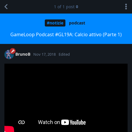
1
of
1
post
#notizie
podcast
GameLoop Podcast #GL19A: Calcio attivo (Parte 1)
BrunoB
Nov 17, 2018
Edited