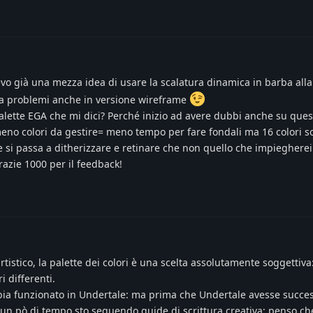
evo già una mezza idea di usare la scalatura dinamica in barba alla f
za problemi anche in versione wireframe
palette EGA che mi dici? Perché inizio ad avere dubbi anche su ques
eno colori da gestire= meno tempo per fare fondali ma 16 colori 
e si passa a ditherizzare e retinare che non quello che impiegherei
razie 1000 per il feedback!
istico, la palette dei colori è una scelta assolutamente soggettiva:
i differenti.
bbia funzionato in Undertale: ma prima che Undertale avesse succe
un pò di tempo sto seguendo guide di scrittura creativa; penso ch