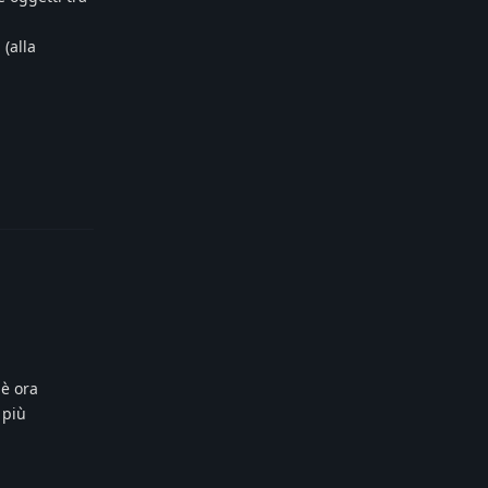
 (alla
Reply
 è ora
 più