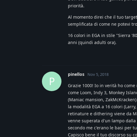
priorità.
Al momento direi che il tuo targe
semplificata di come ne potevi tro
16 colori in EGA in stile "Sierra '
anni (quindi adulti ora).
pinellos
Nov 5, 2018
P
Grazie 1000! Io in verità ho come r
come Loom, Indy 3, Monkey Island
(Maniac mansion, ZakMcKracken) e l
la modalità EGA a 16 colori (Larry
retinature e dithering viene da Ma
venne superata d'un lampo dalla V
secondo me c'erano le basi per t
Capisco bene il tuo discorso su co