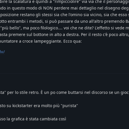
re la scalatura e quindi a "rimpicciolire" via via che il personaggi
ndo in questo modo di NON perdere mai dettaglio nel disegno degli
posizione restano gli stessi sia che l'omino sia vicino, sia che esso 
otto entrambi i metodi, si può passare da uno all'altro premendo 
iù bello", ma poco filologico.... voi che ne dite? L'effetto si vede m
asta premere sul bottone in alto a destra. Per il resto c'è poco altro,
 puntatore a croce lampeggiante. Ecco qua:
dv/
ta" per lo stile retro. È un po come buttarsi nel discorso se un gi
 su kickstarter era molto più "purista"
so la grafica è stata cambiata così