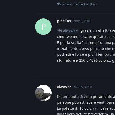
pinellos
replied to this.
pinellos
Nov 5, 2018
P
grazie! In effetti av
alexwbc
cmq twp me lo sarei giocato sen
E per la scelta "estrema" di una 
inizialmente avevo pensato che m
pochetti e forse è più il tempo ch
sfumature a 256 o 4096 colori... g
alexwbc
Nov 5, 2018
Da un punto di vista puramente art
persone potresti avere venti parer
La palette di 16 colori mi pare a
avrebbero potuto prevederlo? Da 