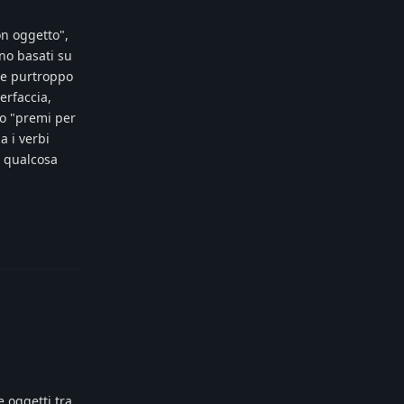
on oggetto",
ano basati su
che purtroppo
erfaccia,
po "premi per
a i verbi
a qualcosa
Reply
 oggetti tra