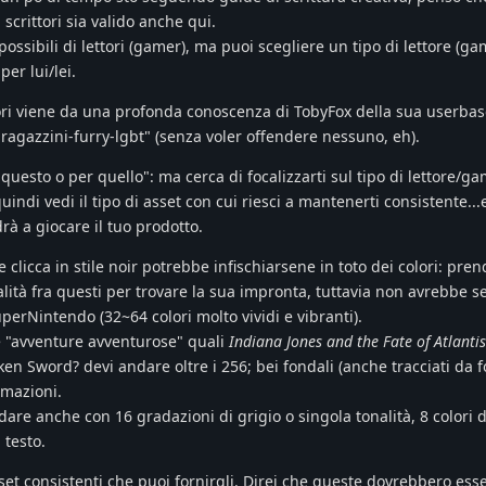
scrittori sia valido anche qui.
possibili di lettori (gamer), ma puoi scegliere un tipo di lettore (gam
per lui/lei.
lori viene da una profonda conoscenza di TobyFox della sua userbas
agazzini-furry-lgbt" (senza voler offendere nessuno, eh).
questo o per quello": ma cerca di focalizzarti sul tipo di lettore/ga
uindi vedi il tipo di asset con cui riesci a mantenerti consistente..
rà a giocare il tuo prodotto.
licca in stile noir potrebbe infischiarsene in toto dei colori: pren
lità fra questi per trovare la sua impronta, tuttavia non avrebbe se
perNintendo (32~64 colori molto vividi e vibranti).
e "avventure avventurose" quali
Indiana Jones and the Fate of Atlantis
ken Sword? devi andare oltre i 256; bei fondali (anche tracciati da 
imazioni.
andare anche con 16 gradazioni di grigio o singola tonalità, 8 colori 
 testo.
set consistenti che puoi fornirgli. Direi che queste dovrebbero esse