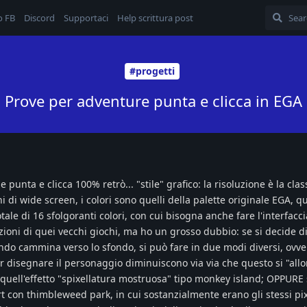
o FB
Discord
Supportaci
Help scrittura post
#progetti
Prove per adventure punta e clicca in EGA
 punta e clicca 100% retrò... "stile" grafico: la risoluzione è la cla
i di wide screen, i colori sono quelli della palette originale EGA, qu
le di 16 sfolgoranti colori, con cui bisogna anche fare l'interfaccia
zioni di quei vecchi giochi, ma ho un grosso dubbio: se si decide di
ando cammina verso lo sfondo, si può fare in due modi diversi, ovver
er disegnare il personaggio diminuiscono via via che questo si "all
quell'effetto "spixellatura mostruosa" tipo monkey island; OPPURE 
t con thimbleweed park, in cui sostanzialmente erano gli stessi pix