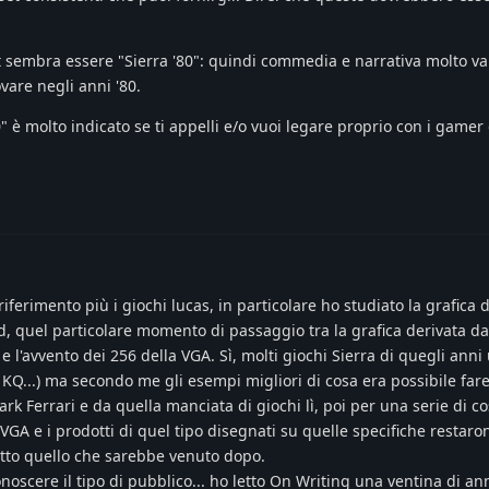
t sembra essere "Sierra '80": quindi commedia e narrativa molto v
vare negli anni '80.
80" è molto indicato se ti appelli e/o vuoi legare proprio con i gamer
iferimento più i giochi lucas, in particolare ho studiato la grafica d
, quel particolare momento di passaggio tra la grafica derivata da
'avvento dei 256 della VGA. Sì, molti giochi Sierra di quegli anni 
, KQ...) ma secondo me gli esempi migliori di cosa era possibile far
rk Ferrari e da quella manciata di giochi lì, poi per una serie di c
GA e i prodotti di quel tipo disegnati su quelle specifiche restar
utto quello che sarebbe venuto dopo.
noscere il tipo di pubblico... ho letto On Writing una ventina di an