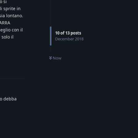
o si
 sprite in
sia lontano.
BARRA
eglio con il
10
of
13
posts
 solo il
December 2018
Now
Reply
oco debba