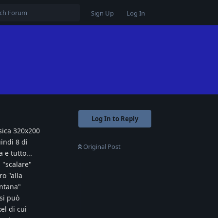
Sign Up
Log In
Log In to Reply
ssica 320x200
indi 8 di
Original Post
 e tutto...
 "scalare"
o "alla
ontana"
si può
el di cui