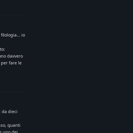
Reply
ilologia... io
to:
sono davvero
 per fare le
Reply
 da dieci
sso, quanti
e uno dei