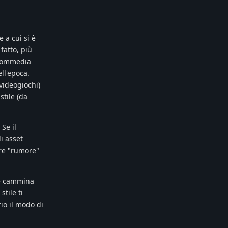
 a cui si è
fatto, più
a commedia
ll'epoca.
 videogiochi)
stile (da
 Se il
i asset
re "rumore"
re cammina
tile ti
io il modo di