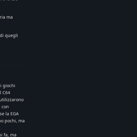
aria ma
 di quegli
Reply
i giochi
l C64
utilizzarono
e con
ose la EGA
ono pochi, ma
ni fa, ma