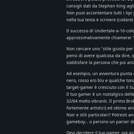
consigli dati da Stephen King agli 
Non puoi accontentare tutti i tipi 
nella tua testa e scrivere (codare) 
Il successo di Undertale-a-16-co
approssimativamente chiamerei "r
Non cercare uno "stile giusto per 
pensi di avere qualcosa da dire, q
soddisfare la persona che poi and
Ad esempio, un avventura punta e c
nero, rosso e/o blu e qualche tona
target-gamer è cresciuto con il Su
Il tuo gamer è un nostalgico dell
32/64 molto vibranti. Il primo Bro
fortemente artistici) ed ottime an
Noir e stili particolari? Potresti 
gameboy... o persino un parser di
Devi decidere il tuo gamer, poi as