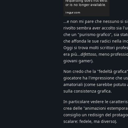
...e non mi pare che nessuno si s
rivolto sembra aver accolto sia l'
che un "purismo grafico", sia stat
che affonda le sue radici nella i
Oggi si trova molti scrittori profe
era più...
difettoso
, meno professio
giovani gamer).
Non credo che la "fedeltà grafica" 
giocatore ha l'impressione che usi
amatoriali (come sarebbe potuto 
sulla consistenza grafica.
In particolare vedere le caratter
crea delle "animazioni estemporan
consiglio un redisign del protago
scalare: fedele, ma diverso).