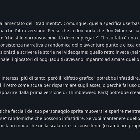
ia lamentato del "tradimento". Comunque, quella specifica userbase
una che l'altra versione. Penso che la domanda che Ron Gilber si sia 
o: "che stile narrativo/comicità devo impiegare". Il risultato è un
nconsistenza narrativa e randomica delle avventure punte e clicca de
ssionisti a scrivere le storie nei videogame: quello retro invece (nei
nale: i giocatori di oggi (adulti) avevano imparato ad amare quello 
interessi più di tanto; però il "difetto grafico" potrebbe infastidire.
 il retro come scusa per risparmiare sugli asset, o perchè fai uso d
apparire dalla prima versione di Thimbleweed Park) potrebbe crea
istiche facciali del tuo personaggio sprite muoversi e sparire ment
e" randomiche che possono infastidire. Se vuoi mantenere quello s
nista in modo che nella scalatura sia consistente (o cambiare propr