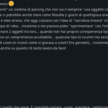
resso
armi" un sistema di parsing che non sia il semplice "usa oggetto c
 ci potrebbe anche stare come filosofia (i giochi di quell'epoca er
 e idee strane, che oggi cozzano con l'idea di "narrativa lineare" 
ipo di roba... insomma a me piaceva poter "sperimentare" con l'int
inare 2 oggetti tra loro... quando non hai proprio un'esperienza ti
cavo un compromesso accettabile... qualcosa tipo lo scumm ma senz
di Loom (ti ricordi come si giocava a Loom? Era geniale!)... insomm
a anche su questo c'è tanto lavoro da fare!
quello che serve. E' possibile parlare, usare, prendere, combinare