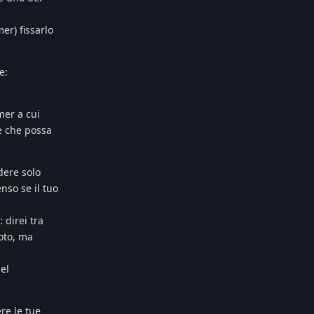
er) fissarlo
e:
mer a cui
.e che possa
dere solo
nso se il tuo
: direi tra
foto, ma
del
re le tue