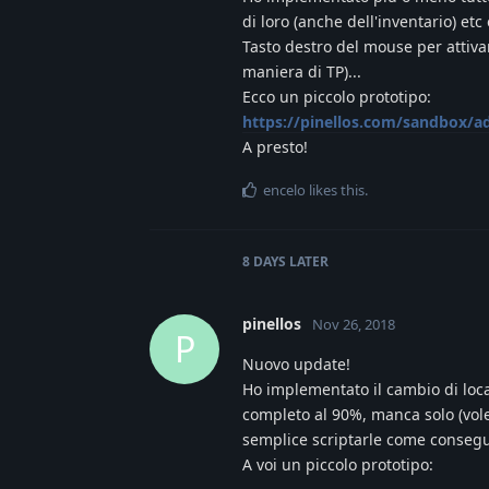
di loro (anche dell'inventario) etc e
Tasto destro del mouse per attivar
maniera di TP)...
Ecco un piccolo prototipo:
https://pinellos.com/sandbox/a
A presto!
encelo
likes this
.
8 DAYS
LATER
pinellos
Nov 26, 2018
P
Nuovo update!
Ho implementato il cambio di locaz
completo al 90%, manca solo (vol
semplice scriptarle come consegue
A voi un piccolo prototipo: