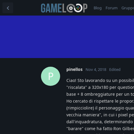
Blog
Forum
Grupp
pinellos
Nov 4, 2018
Edited
P
Ciao! Sto lavorando su un possibile
"riscalata" a 320x180 per question
base + 8 ombreggiature per un tota
Ho cercato di rispettare le propor
(rimpicciolire) il personaggio qu
vecchia maniera", in cui i pixel p
dall'inquadratura, determinando 
"barare" come ha fatto Ron Gilber