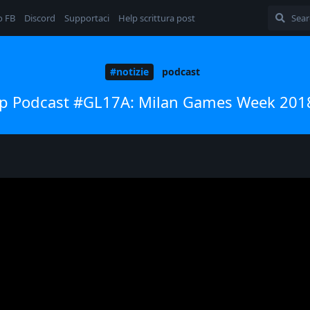
o FB
Discord
Supportaci
Help scrittura post
#notizie
podcast
 Podcast #GL17A: Milan Games Week 2018 