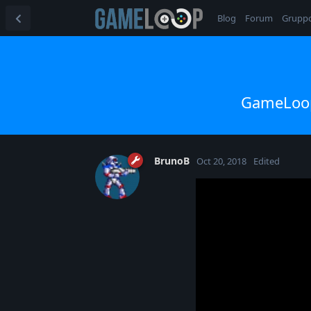
Blog
Forum
Grupp
GameLoop
BrunoB
Oct 20, 2018
Edited