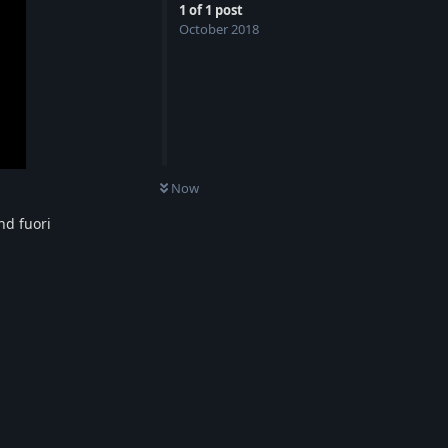
1
of
1
post
October 2018
Now
nd fuori