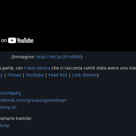
(Immagine:
http://bit.ly/2PLdPAX
)
 parte, con
Fabio Mosca
che ci racconta com'è stato avere uno sta
fy
|
iTunes
|
YouTube
|
Feed RSS
|
Link diretto
]
gg/VzVMpFq
acebook.com/groups/gameloop/
loop.it/
portarlo tramite:
loop