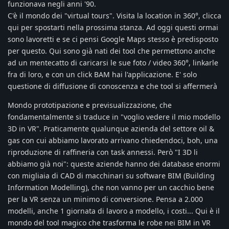
funzionava negli anni '90.
C'è il mondo dei "virtual tours". Visita la location in 360°, clicca
qui per spostarti nella prossima stanza. Ad oggi questi ormai
sono lavoretti e se ci pensi Google Maps stesso è predisposto
per questo. Qui sono già nati dei tool che permettono anche
ad un mentecatto di caricarsi le sue foto / video 360°, linkarle
fra di loro, e con un click BAM hai l'applicazione. E' solo
questione di diffusione di conoscenza e che tool si affermerà
Mondo prototipazione e previsualizzazione, che
fondamentalmente si traduce in "voglio vedere il mio modello
3D in VR". Praticamente qualunque azienda del settore oil &
gas con cui abbiamo lavorato arrivano chiedendoci, boh, una
riproduzione di raffineria con task annessi. Però "I 3D li
abbiamo già noi": queste aziende hanno dei database enormi
con migliaia di CAD di macchinari su software BIM (Building
Information Modelling), che non vanno per un cacchio bene
per la VR senza un minimo di conversione. Pensa a 2.000
modelli, anche 1 giornata di lavoro a modello, i costi... Qui è il
mondo del tool magico che trasforma le robe nei BIM in VR