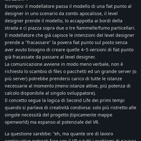
Esempio: il modellatore passa il modello di una fiat punto al
designer in uno scenario da zombi apocalisse, il level
designer prende il modello, lo accappotta ai bordi della
strada e ci piazza sopra due o tre fiammelle/fumo particellari.
Il modellatore che già capisce le intenzioni del level designer
prende a "fracassare" la povera fiat punto sul posto senza
aver avuto bisogno di creare quelle 4~5 versioni di fiat punto
già fracassate da passare al level designer.
La comunicazione avviene in modo meno verbale, non è
richiesto lo scambio di files o pacchetti ed un grande server (o
più server) potrebbe prendersi carico di tutte le istanze
necessarie al momento (meno istanze attive, più potenza di
calcolo disponibile al singolo sviluppatore).
Il concetto segue la logica di Second Life dei primi tempi
quando si parlava di creatività condivisa: solo più ristretto alle
singole necessità del progetto (tipicamente mappe
openworld) ma espanso al potenziale del VR.
La questione sarebbe: "eh, ma quante ore di lavoro
continuativo potresti fare con il VR e tutti i problemi di nausea