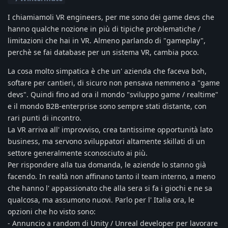
I chiamiamoli VR engineers, per me sono dei game devs che
hanno qualche nozione in più di tipiche problematiche /
limitazioni che hai in VR. Almeno parlando di "gameplay",
perchè se fai database per un sistema VR, cambia poco.
La cosa molto simpatica è che un' azienda che faceva boh,
softare per cantieri, di sicuro non pensava nemmeno a "game
devs". Quindi fino ad ora il mondo "sviluppo game / realtime"
e il mondo B2B-enterprise sono sempre stati distante, con
rari punti di incontro.
La VR arriva all' improvviso, crea tantissime opportunità lato
business, ma servono sviluppatori altamente skillati di un
settore generalmente sconosciuto ai più.
Per rispondere alla tua domanda, le aziende lo stanno già
facendo. In realtà non affinano tanto il team interno, a meno
che hanno l' appassionato che alla sera si fa i giochi e ne sa
qualcosa, ma assumono nuovi. Parlo per l' Italia ora, le
opzioni che ho visto sono:
- Annuncio a random di Unity / Unreal developer per lavorare