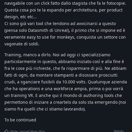
navigabile con un click fatto dallo stagista che fa le fotocopie.
Questa cosa poi te la espando per architettura, per product
design, etc etc...
Ci sono già vari tool che tendono ad avvicinarsi a questo
(pensa solo Datasmith di Unreal), il primo che si impone ed è
veramente easy to use for monkeys, conquista un settore con
vagonate di soldi.
Training, manco a dirlo. Noi ad oggi ci specializziamo
particolarmente in questo, abbiamo iniziato così e alla fine è
fra le cose più richieste, che fa risparmiare di più. Ne abbiam
fatti di ogni, da montare stampanti a disossare prosciutti
crudi, a sganciare fusibili da 10.000 volts. Qualunque azienda
che ha operations e una workforce ampia, prima o poi vorrà
un training VR. E anche qui il mondo di authoring tools che
permettono di iniziare a creartelo da solo sta emergendo (noi
siamo fra quelli che ci stiamo lavorando).
To be continued
Reply
little_angel
likes this
.