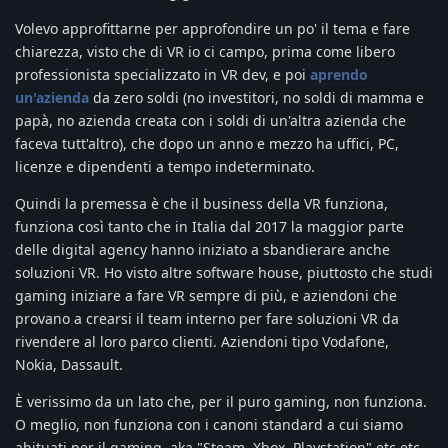
Volevo approfittarne per approfondire un po' il tema e fare
chiarezza, visto che di VR io ci campo, prima come libero
professionista specializzato in VR dev, e poi
aprendo
un'azienda
da zero soldi (no investitori, no soldi di mamma e
papà, no azienda creata con i soldi di un'altra azienda che
faceva tutt'altro), che dopo un anno e mezzo ha uffici, PC,
licenze e dipendenti a tempo indeterminato.
Quindi la premessa è che il business della VR funziona,
funziona così tanto che in Italia dal 2017 la maggior parte
delle digital agency hanno iniziato a sbandierare anche
soluzioni VR. Ho visto altre software house, piuttosto che studi
gaming iniziare a fare VR sempre di più, e aziendoni che
provano a crearsi il team interno per fare soluzioni VR da
rivendere al loro parco clienti. Aziendoni tipo Vodafone,
Nokia, Dassault.
È verissimo da un lato che, per il puro gaming, non funziona.
O meglio, non funziona con i canoni standard a cui siamo
abituati per il gaming, aka "Steam, Xbox, Playstation" etc etc.