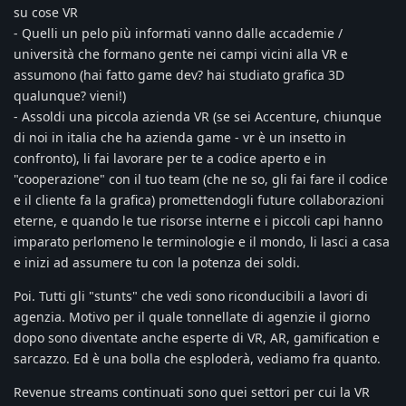
su cose VR
- Quelli un pelo più informati vanno dalle accademie /
università che formano gente nei campi vicini alla VR e
assumono (hai fatto game dev? hai studiato grafica 3D
qualunque? vieni!)
- Assoldi una piccola azienda VR (se sei Accenture, chiunque
di noi in italia che ha azienda game - vr è un insetto in
confronto), li fai lavorare per te a codice aperto e in
"cooperazione" con il tuo team (che ne so, gli fai fare il codice
e il cliente fa la grafica) promettendogli future collaborazioni
eterne, e quando le tue risorse interne e i piccoli capi hanno
imparato perlomeno le terminologie e il mondo, li lasci a casa
e inizi ad assumere tu con la potenza dei soldi.
Poi. Tutti gli "stunts" che vedi sono riconducibili a lavori di
agenzia. Motivo per il quale tonnellate di agenzie il giorno
dopo sono diventate anche esperte di VR, AR, gamification e
sarcazzo. Ed è una bolla che esploderà, vediamo fra quanto.
Revenue streams continuati sono quei settori per cui la VR