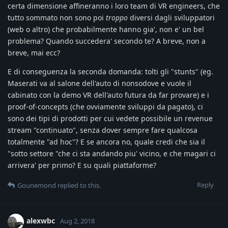
certa dimensione affineranno i loro team di VR engineers, che
tutto sommato non sono poi
troppo
diversi dagli sviluppatori
(web o altro) che probabilmente hanno gia', non e' un bel
problema? Quando succedera' secondo te? A breve, non a
breve, mai ecc?
E di conseguenza la seconda domanda: tolti gli "stunts" (eg.
Maserati va al salone dell'auto di nonsodove e vuole il
cabinato con la demo VR dell'auto futura da far provare) e i
proof-of-concepts (che ovviamente sviluppi da pagato), ci
sono dei tipi di prodotti per cui vedete possibile un revenue
stream "continuato", senza dover sempre fare qualcosa
totalmente "ad hoc"? E se ancora no, quale credi che sia il
"sotto settore "che ci sta andando piu' vicino, e che magari ci
arrivera' per primo? E su quali piattaforme?
Reply
Gounemond
replied to this.
alexwbc
Aug 2, 2018