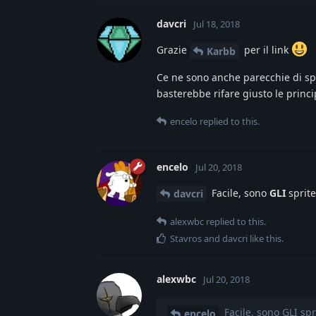
davcri
Jul 18, 2018
Grazie
per il link
Karbb
Ce ne sono anche parecchie di spr
basterebbe rifare giusto le princi
encelo
replied to this.
encelo
Jul 20, 2018
Facile, sono
GLI
sprit
davcri
alexwbc
replied to this.
Stavros
and
davcri
like this
.
alexwbc
Jul 20, 2018
Facile, sono GLI sp
encelo