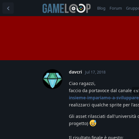
Blog
Forum
Grupp
davcri
Jul 17, 2018
Ciao ragazzi,
faccio da portavoce dal canale
cs
insieme-impariamo-a-sviluppare
realizzarci qualche sprite per l'
Gli asset rilasciati dall'universi
progetto)
Il risultato finale è questo: