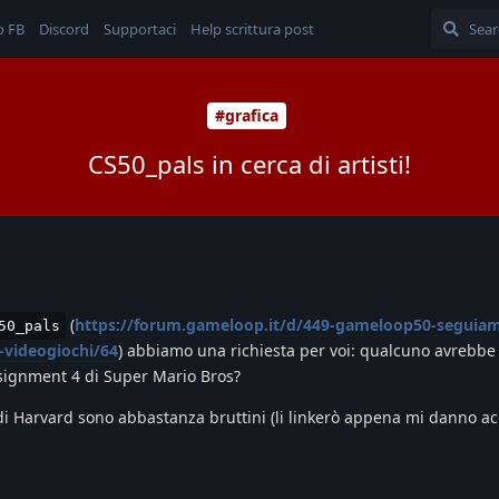
o FB
Discord
Supportaci
Help scrittura post
#grafica
CS50_pals in cerca di artisti!
(
https://forum.gameloop.it/d/449-gameloop50-seguiamo
50_pals
-videogiochi/64
) abbiamo una richiesta per voi: qualcuno avrebbe 
assignment 4 di Super Mario Bros?
tà di Harvard sono abbastanza bruttini (li linkerò appena mi danno ac