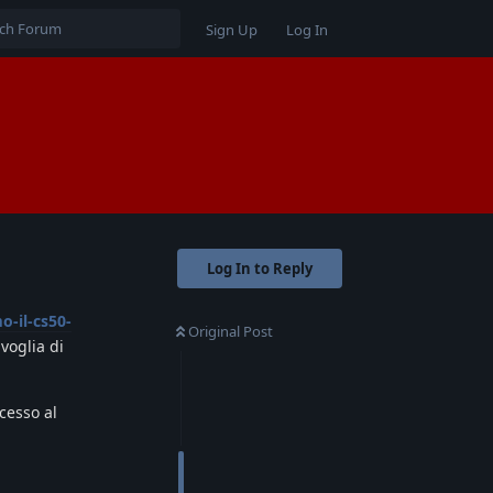
Sign Up
Log In
Log In to Reply
-il-cs50-
Original Post
voglia di
cesso al