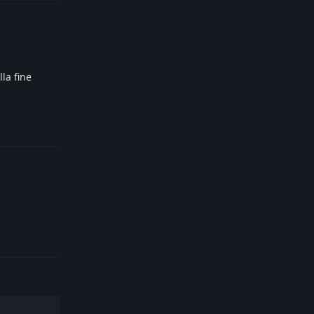
la fine
Reply
Reply