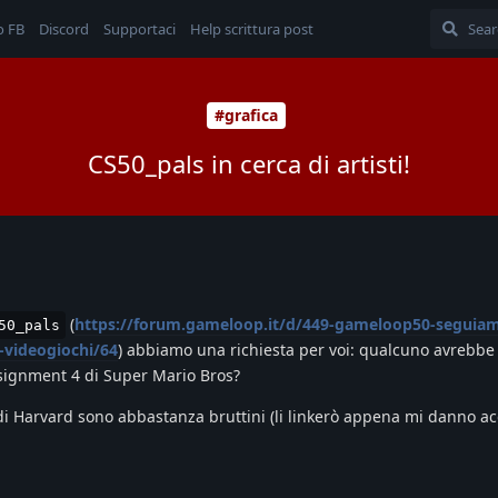
o FB
Discord
Supportaci
Help scrittura post
#grafica
CS50_pals in cerca di artisti!
(
https://forum.gameloop.it/d/449-gameloop50-seguiamo
50_pals
-videogiochi/64
) abbiamo una richiesta per voi: qualcuno avrebbe 
assignment 4 di Super Mario Bros?
tà di Harvard sono abbastanza bruttini (li linkerò appena mi danno ac