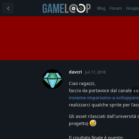
Blog
Forum
Grupp
davcri
Jul 17, 2018
Ciao ragazzi,
faccio da portavoce dal canale
cs
insieme-impariamo-a-sviluppare
realizzarci qualche sprite per l'
Gli asset rilasciati dall'universi
progetto)
Il risultato finale è questo: