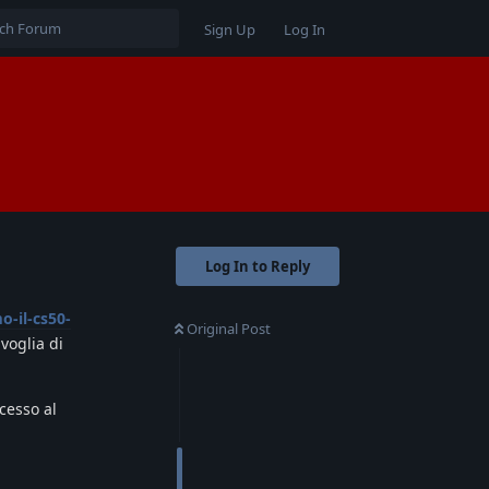
Sign Up
Log In
Log In to Reply
-il-cs50-
Original Post
voglia di
cesso al