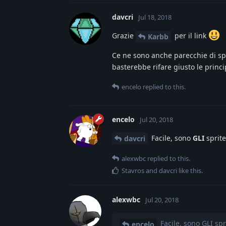
davcri
Jul 18, 2018
Grazie
per il link
Karbb
Ce ne sono anche parecchie di spr
basterebbe rifare giusto le princi
encelo
replied to this.
encelo
Jul 20, 2018
Facile, sono
GLI
sprit
davcri
alexwbc
replied to this.
Stavros
and
davcri
like this
.
alexwbc
Jul 20, 2018
Facile, sono GLI sp
encelo