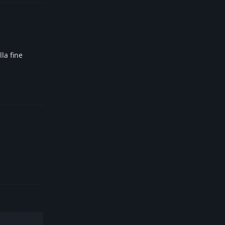
la fine
Reply
Reply