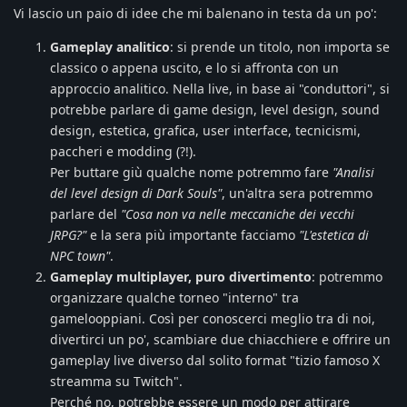
Vi lascio un paio di idee che mi balenano in testa da un po':
Gameplay analitico
: si prende un titolo, non importa se
classico o appena uscito, e lo si affronta con un
approccio analitico. Nella live, in base ai "conduttori", si
potrebbe parlare di game design, level design, sound
design, estetica, grafica, user interface, tecnicismi,
paccheri e modding (?!).
Per buttare giù qualche nome potremmo fare
"Analisi
del level design di Dark Souls"
, un'altra sera potremmo
parlare del
"Cosa non va nelle meccaniche dei vecchi
JRPG?"
e la sera più importante facciamo
"L'estetica di
NPC town"
.
Gameplay multiplayer, puro divertimento
: potremmo
organizzare qualche torneo "interno" tra
gamelooppiani. Così per conoscerci meglio tra di noi,
divertirci un po', scambiare due chiacchiere e offrire un
gameplay live diverso dal solito format "tizio famoso X
streamma su Twitch".
Perché no, potrebbe essere un modo per attirare