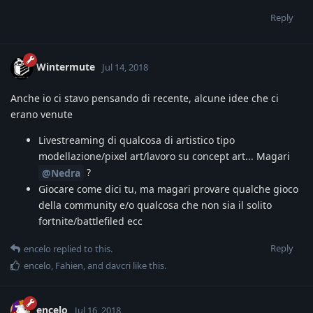
Reply
Wintermute
Jul 14, 2018
Anche io ci stavo pensando di recente, alcune idee che ci
erano venute
Livestreaming di qualcosa di artistico tipo
modellazione/pixel art/lavoro su concept art... Magari
?
@Nedra
Giocare come dici tu, ma magari provare qualche gioco
della community e/o qualcosa che non sia il solito
fortnite/battlefiled ecc
Reply
encelo
replied to this.
encelo
,
Fahien
, and
davcri
like this
.
encelo
Jul 16, 2018