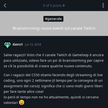
8
of
9
posts
#generale
Brainstorming: nuovi eventi sul canale Twitch
davcri
Jul 13, 2018
Salve ragazzi! Visto che il canale Twitch di Gameloop è ancora
poco utilizzato, volevo fare un po' di brainstorming per capire
se c'è la possibilità di creare qualche nuovo contenuto.
Con i ragazzi del CS50 stiamo facendo degli streaming di live
coding, uno ogni 2 settimane (il tempo per la consegna di un
assignment del corso): significa che ci sono molti giorni liberi
per fare tante altre cose!
Io però di tempo non ne ho attualmente, quindi si cercano
volontari