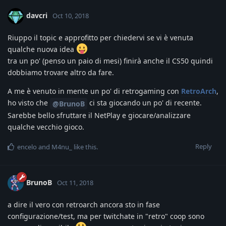
davcri
Oct 10, 2018
Riuppo il topic e approfitto per chiedervi se vi è venuta
qualche nuova idea
tra un po' (penso un paio di mesi) finirà anche il CS50 quindi
dobbiamo trovare altro da fare.
A me è venuto in mente un po' di retrogaming con
RetroArch
,
ho visto che
ci sta giocando un po' di recente.
@BrunoB
Sarebbe bello sfruttare il NetPlay e giocare/analizzare
qualche vecchio gioco.
Reply
encelo
and
M4nu_
like this
.
BrunoB
Oct 11, 2018
a dire il vero con retroarch ancora sto in fase
configurazione/test, ma per twitchate in "retro" coop sono