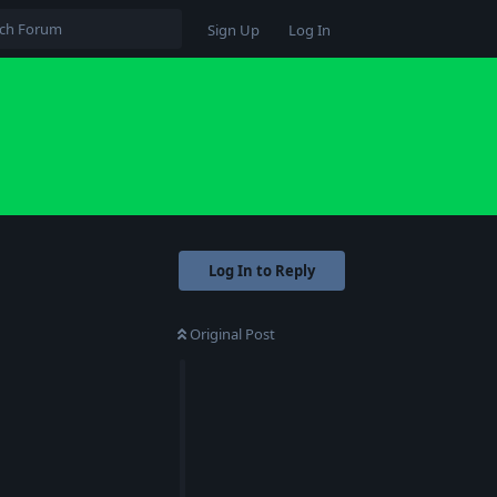
Sign Up
Log In
Log In to Reply
Original Post