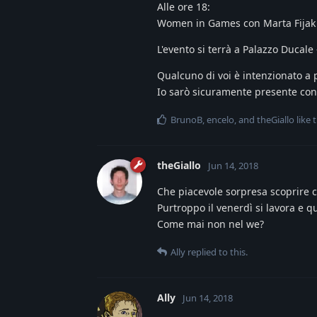
Alle ore 18:
Women in Games con Marta Fijak 
L'evento si terrà a Palazzo Ducale
Qualcuno di voi è intenzionato a 
Io sarò sicuramente presente co
BrunoB
,
encelo
, and
theGiallo
like t
theGiallo
Jun 14, 2018
Che piacevole sorpresa scoprire 
Purtroppo il venerdì si lavora e qu
Come mai non nel we?
Ally
replied to this.
Ally
Jun 14, 2018