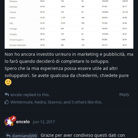
Non ho ancora investito un'euro in marketing e pubblicità, ma
lo farò quando deciderò di completare lo sviluppo.
Spero che la mia esperienza possa essere utile ad altri
sviluppatori. Se avete qualcosa da chiedermi, chiedete pure
Reply
encelo
replied to this.
Wintermute
,
Nedra
,
Stavros
, and
5
others
like this
.
encelo
Jun 12, 2017
Grazie per aver condiviso questi dati con
damiandj90