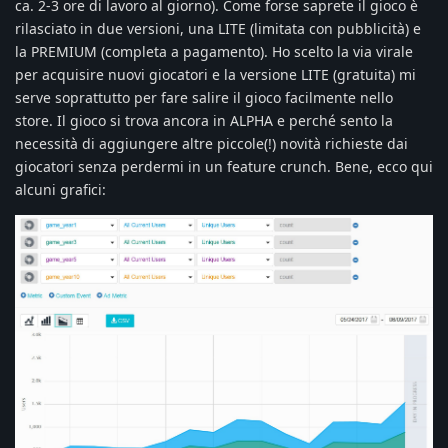
ca. 2-3 ore di lavoro al giorno). Come forse saprete il gioco è
rilasciato in due versioni, una LITE (limitata con pubblicità) e
la PREMIUM (completa a pagamento). Ho scelto la via virale
per acquisire nuovi giocatori e la versione LITE (gratuita) mi
serve soprattutto per fare salire il gioco facilmente nello
store. Il gioco si trova ancora in ALPHA e perché sento la
necessità di aggiungere altre piccole(!) novità richieste dai
giocatori senza perdermi in un feature crunch. Bene, ecco qui
alcuni grafici: