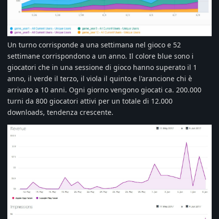
Un turno corrisponde a una settimana nel gioco e 52
settimane corrispondono a un anno. Il colore blue sono i
giocatori che in una sessione di gioco hanno superato il 1
anno, il verde il terzo, il viola il quinto e l'arancione chi è
arrivato a 10 anni. Ogni giorno vengono giocati ca. 200.000
turni da 800 giocatori attivi per un totale di 12.000
downloads, tendenza crescente.