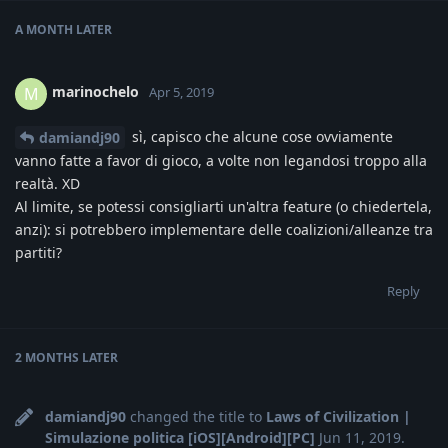
A MONTH
LATER
marinochelo
M
Apr 5, 2019
sì, capisco che alcune cose ovviamente
damiandj90
vanno fatte a favor di gioco, a volte non legandosi troppo alla
realtà. XD
Al limite, se potessi consigliarti un'altra feature (o chiedertela,
anzi): si potrebbero implementare delle coalizioni/alleanze tra
partiti?
Reply
2 MONTHS
LATER
damiandj90
changed the title to
Laws of Civilization |
Simulazione politica [iOS][Android][PC]
Jun 11, 2019
.