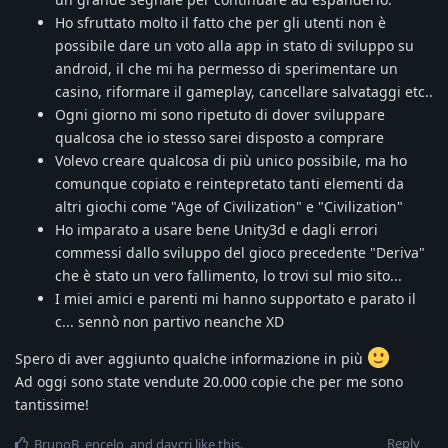
Ho sfruttato molto il fatto che per gli utenti non è
possibile dare un voto alla app in stato di sviluppo su
android, il che mi ha permesso di sperimentare un
casino, riformare il gameplay, cancellare salvataggi etc..
Ogni giorno mi sono ripetuto di dover sviluppare
qualcosa che io stesso sarei disposto a comprare
Volevo creare qualcosa di più unico possibile, ma ho
comunque copiato e reintepretato tanti elementi da
altri giochi come "Age of Civilization" e "Civilization"
Ho imparato a usare bene Unity3d e dagli errori
commessi dallo sviluppo del gioco precedente "Deriva"
che è stato un vero fallimento, lo trovi sul mio sito...
I miei amici e parenti mi hanno supportato e parato il
c... sennò non partivo neanche XD
Spero di aver aggiunto qualche informazione in più
Ad oggi sono state vendute 20.000 copie che per me sono
tantissime!
Reply
BrunoB
,
encelo
, and
davcri
like this
.