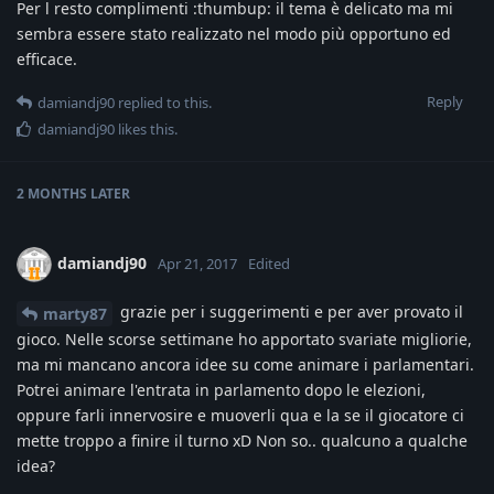
Per l resto complimenti :thumbup: il tema è delicato ma mi
sembra essere stato realizzato nel modo più opportuno ed
efficace.
Reply
damiandj90
replied to this.
damiandj90
likes this
.
2 MONTHS
LATER
damiandj90
Apr 21, 2017
Edited
grazie per i suggerimenti e per aver provato il
marty87
gioco. Nelle scorse settimane ho apportato svariate migliorie,
ma mi mancano ancora idee su come animare i parlamentari.
Potrei animare l'entrata in parlamento dopo le elezioni,
oppure farli innervosire e muoverli qua e la se il giocatore ci
mette troppo a finire il turno xD Non so.. qualcuno a qualche
idea?