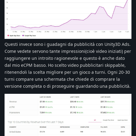
Questi invece sono i guadagni da pubblicità con Unity3D Ads.
Come vedete servono tante impressioni(cioè video iniziati) per
raggiungere un introito ragionevole e questo è anche dato
dal mio eCPM basso. Ho scelto video pubblicitari skippable,
ritenendoli la scelta migliore per un gioco a turni. Ogni 20-30
turni compare una schermata che chiede di comprare la
versione completa o di proseguire guardando una pubblicità.