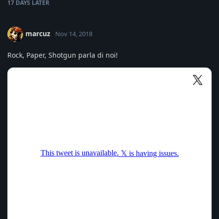
17 DAYS
LATER
marcuz
Nov 14, 2018
Rock, Paper, Shotgun parla di noi!