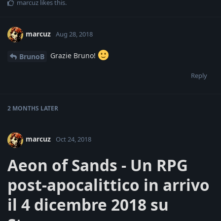
marcuz
likes this
.
marcuz
Aug 28, 2018
Grazie Bruno!
BrunoB
Reply
2 MONTHS
LATER
marcuz
Oct 24, 2018
Aeon of Sands - Un RPG
post-apocalittico in arrivo
il 4 dicembre 2018 su