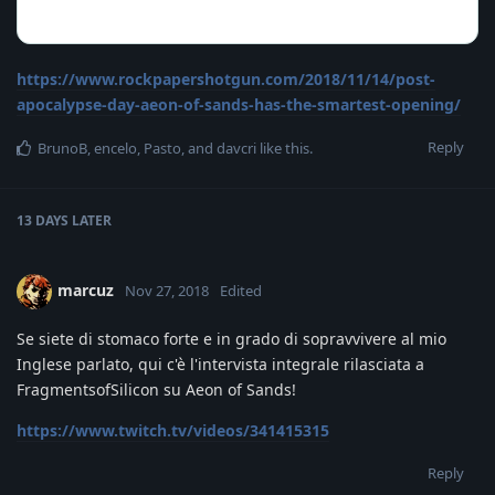
https://www.rockpapershotgun.com/2018/11/14/post-
apocalypse-day-aeon-of-sands-has-the-smartest-opening/
Reply
BrunoB
,
encelo
,
Pasto
, and
davcri
like this
.
13 DAYS
LATER
marcuz
Nov 27, 2018
Edited
Se siete di stomaco forte e in grado di sopravvivere al mio
Inglese parlato, qui c'è l'intervista integrale rilasciata a
FragmentsofSilicon su Aeon of Sands!
https://www.twitch.tv/videos/341415315
Reply