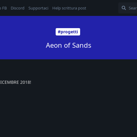
o FB
Discord
Supportaci
Help scrittura post
#progetti
Aeon of Sands
DICEMBRE 2018!