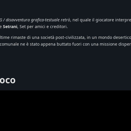
G / disavventura grafica-testuale retrò
, nel quale il giocatore interpr
le
Setrani
, Set per amici e creditori.
ultime rimaste di una società post-civilizzata, in un mondo desertic
o comunale ne è stato appena buttato fuori con una missione disper
ioco