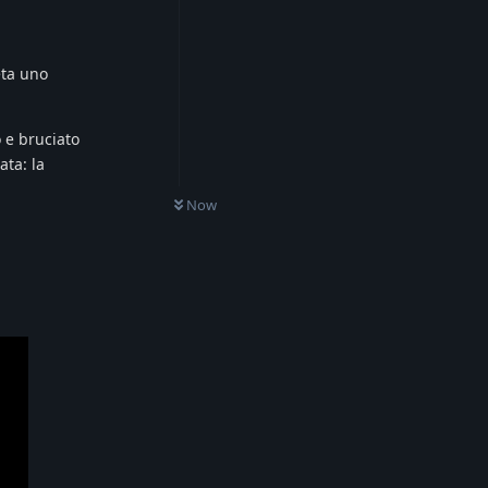
eta uno
o e bruciato
ata: la
Now