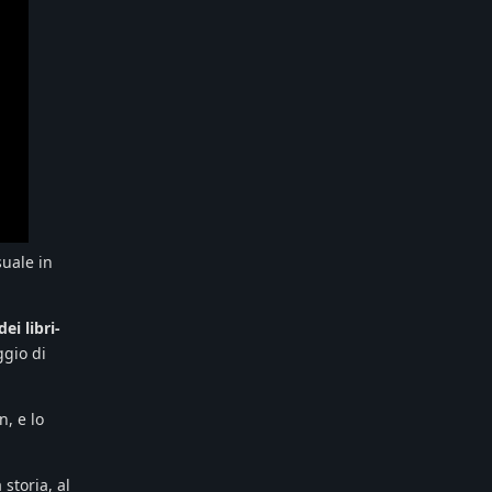
suale in
ei libri-
ggio di
, e lo
storia, al