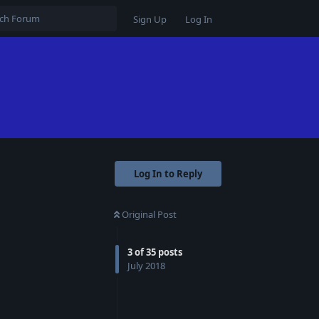
Sign Up
Log In
Log In to Reply
Original Post
3
of
35
posts
July 2018