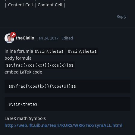
| Content Cell | Content Cell |
Reply
theGiallo
Jan 24, 2017
Edited
inline forumla
$\sin\theta$
$\sin\theta$
body formula
$$\frac{\cos(kx)}{\cos(x)}$$
embed LaTeX code
$$\frac{\cos(kx)}{\cos(x)}$$
$\sin\theta$
LaTeX math Symbols
http://web.ift.uib.no/Teori/KURS/WRK/TeX/symALL.html