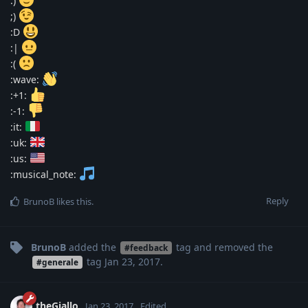
:)
;)
:D
:|
:(
:wave:
:+1:
:-1:
:it:
:uk:
:us:
:musical_note:
Reply
BrunoB
likes this
.
BrunoB
added the
tag
and removed the
#feedback
tag
Jan 23, 2017
.
#generale
theGiallo
Jan 23, 2017
Edited