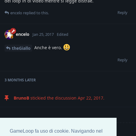
dei loop in di video mentre si legge distrae.
Reply
encelo
replied to this.
encelo
Jan 25, 2017
Edited
Anche è vero.
theGiallo
Reply
3 MONTHS
LATER
BrunoB
stickied the discussion
Apr 22, 2017
.
GameLoop fa uso di cookie. Navigando nel
Write a Reply...