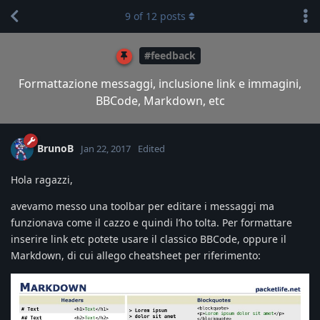
9
of
12
posts
#feedback
Formattazione messaggi, inclusione link e immagini,
BBCode, Markdown, etc
BrunoB
Jan 22, 2017
Edited
Hola ragazzi,
avevamo messo una toolbar per editare i messaggi ma
funzionava come il cazzo e quindi l’ho tolta. Per formattare
inserire link etc potete usare il classico BBCode, oppure il
Markdown, di cui allego cheatsheet per riferimento: