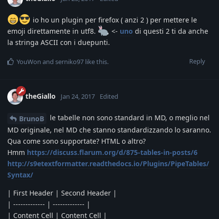
io ho un plugin per firefox ( anzi 2 ) per mettere le
emoji direttamente in utf8.
<-
uno
di questi 2 ti da anche
la stringa ASCII con i duepunti.
Reply
YouWon
and
serniko97
like this
.
theGiallo
Jan 24, 2017
Edited
le tabelle non sono standard in MD, o meglio nel
BrunoB
MD originale, nel MD che stanno standardizzando lo saranno.
Qua come sono supportate? HTML o altro?
Hmm
https://discuss.flarum.org/d/875-tables-in-posts/6
http://s9etextformatter.readthedocs.io/Plugins/PipeTables/
Syntax/
| First Header | Second Header |
| ------------- | ------------- |
| Content Cell | Content Cell |