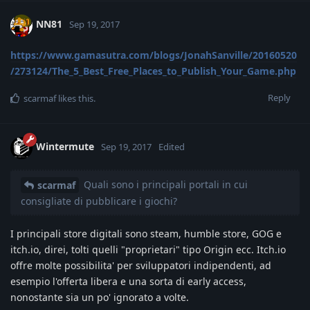
NN81
Sep 19, 2017
https://www.gamasutra.com/blogs/JonahSanville/20160520
/273124/The_5_Best_Free_Places_to_Publish_Your_Game.php
Reply
scarmaf
likes this
.
Wintermute
Sep 19, 2017
Edited
Quali sono i principali portali in cui
scarmaf
consigliate di pubblicare i giochi?
I principali store digitali sono steam, humble store, GOG e
itch.io, direi, tolti quelli "proprietari" tipo Origin ecc. Itch.io
offre molte possibilita' per sviluppatori indipendenti, ad
esempio l'offerta libera e una sorta di early access,
nonostante sia un po' ignorato a volte.