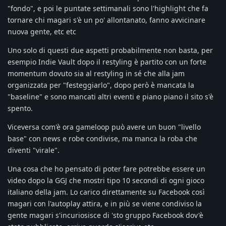
"fondo", e poi le puntate settimanali sono l'highlight che fa
tornare chi magari s'è un po' allontanato, fanno avvicinare
nuova gente, etc etc
Uno solo di questi due aspetti probabilmente non basta, per
esempio Indie Vault dopo il restyling è partito con un forte
momentum dovuto sia al restyling in sé che alla jam
organizzata per "festeggiarlo", dopo però è mancata la
"baseline" e sono mancati altri eventi e piano piano il sito s'è
spento.
Viceversa com'è ora gameloop può avere un buon "livello
base" con news e robe condivise, ma manca la roba che
diventi "virale".
Una cosa che ho pensato di poter fare potrebbe essere un
video dopo la GGJ che mostri tipo 10 secondi di ogni gioco
italiano della jam. Lo carico direttamente su Facebook così
magari con l'autoplay attira, e in più se viene condiviso la
gente magari s'incuriosisce di 'sto gruppo Facebook dov'è