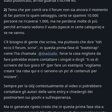
stato pubblicato, arriva guarda s'iscrive etc
2)
Temo che per com'è ora il forum non sia ancora il momento
di far partire lo spam selvaggio, certo se spammi 10.000
persone ne ricaverai 1.000, ma ne perderai molte di più
perché arrivano vedono il vuoto (specie in certe categorie) e
se ne vanno.
C'è bisogno di gente che scriva, ma piuttosto che dire "toh
ecco il forum, scrivi", in questa prima fase di "bootstrap"
come l'ha chiamata
forse la cosa migliore da
@theGiallo
fare potrebbe essere contattare i singoli e dirgli "ti va di
scrivere del tuo gioco X?" (per fare un esempio) "vogliamo
creare 'sta roba qui e ci servono un po' di contenuti per
iniziare".
Sempre per la GGJ contestualmente al video si potrebbero
contattare gli autori delle varie entry e chiedergli dei
postmortem sui giochi e sull'esperienza.
Ma in generale ripeto credo che in questa prima fase stia a