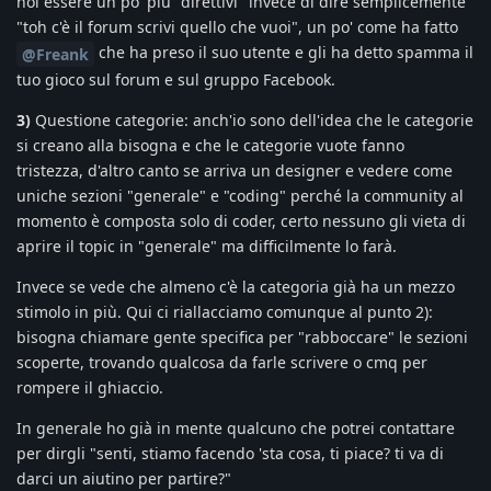
noi essere un po' più "direttivi" invece di dire semplicemente
"toh c'è il forum scrivi quello che vuoi", un po' come ha fatto
che ha preso il suo utente e gli ha detto spamma il
@Freank
tuo gioco sul forum e sul gruppo Facebook.
3)
Questione categorie: anch'io sono dell'idea che le categorie
si creano alla bisogna e che le categorie vuote fanno
tristezza, d'altro canto se arriva un designer e vedere come
uniche sezioni "generale" e "coding" perché la community al
momento è composta solo di coder, certo nessuno gli vieta di
aprire il topic in "generale" ma difficilmente lo farà.
Invece se vede che almeno c'è la categoria già ha un mezzo
stimolo in più. Qui ci riallacciamo comunque al punto 2):
bisogna chiamare gente specifica per "rabboccare" le sezioni
scoperte, trovando qualcosa da farle scrivere o cmq per
rompere il ghiaccio.
In generale ho già in mente qualcuno che potrei contattare
per dirgli "senti, stiamo facendo 'sta cosa, ti piace? ti va di
darci un aiutino per partire?"