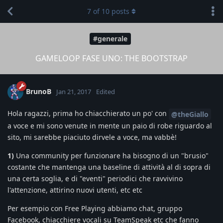
7
of
10
posts
#generale
GAMELOOP FASE UNO: THE BOOTSTRAP
BrunoB
Jan 21, 2017
Edited
Hola ragazzi, prima ho chiacchierato un po' con
@theGiallo
a voce e mi sono venute in mente un paio di robe riguardo al
sito, mi sarebbe piaciuto dirvele a voce, ma vabbè!
1)
Una community per funzionare ha bisogno di un "brusio"
costante che mantenga una baseline di attività al di sopra di
una certa soglia, e di "eventi" periodici che ravvivino
l'attenzione, attirino nuovi utenti, etc etc
Per esempio con Free Playing abbiamo chat, gruppo
Facebook, chiacchiere vocali su TeamSpeak etc che fanno