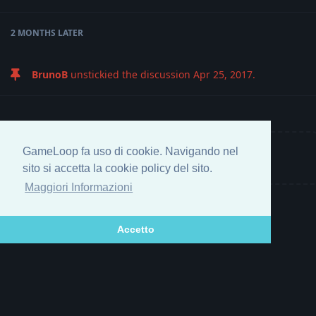
2 MONTHS
LATER
BrunoB
unstickied the discussion
Apr 25, 2017
.
GameLoop fa uso di cookie. Navigando nel
Write a Reply...
sito si accetta la cookie policy del sito.
Maggiori Informazioni
Accetto