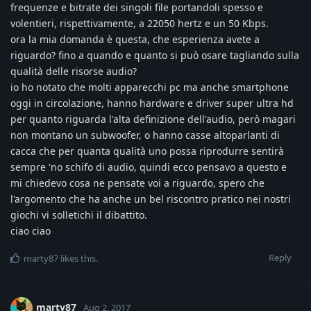
frequenze e bitrate dei singoli file portandoli spesso e
volentieri, rispettivamente, a 22050 hertz e un 50 Kbps.
ora la mia domanda è questa, che esperienza avete a
riguardo? fino a quando e quanto si può osare tagliando sulla
qualità delle risorse audio?
io ho notato che molti apparecchi pc ma anche smartphone
oggi in circolazione, hanno hardware e driver super ultra hd
per quanto riguarda l'alta definizione dell'audio, però magari
non montano un subwoofer, o hanno casse altoparlanti di
cacca che per quanta qualità uno possa riprodurre sentirà
sempre 'no schifo di audio, quindi ecco pensavo a questo e
mi chiedevo cosa ne pensate voi a riguardo, spero che
l'argomento che ha anche un bel riscontro pratico nei nostri
giochi vi solletichi il dibattito.
ciao ciao
Reply
marty87
likes this
.
marty87
Aug 2, 2017