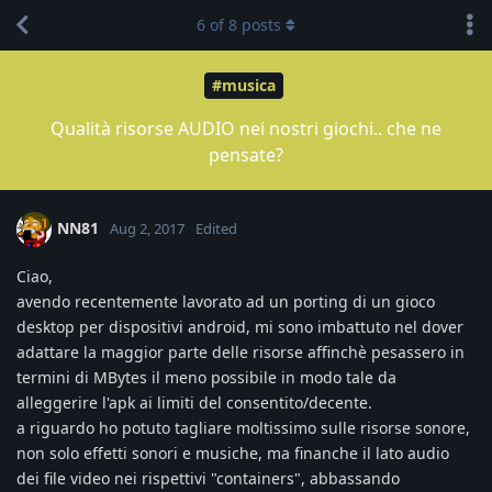
6
of
8
posts
#musica
Qualità risorse AUDIO nei nostri giochi.. che ne
pensate?
NN81
Aug 2, 2017
Edited
Ciao,
avendo recentemente lavorato ad un porting di un gioco
desktop per dispositivi android, mi sono imbattuto nel dover
adattare la maggior parte delle risorse affinchè pesassero in
termini di MBytes il meno possibile in modo tale da
alleggerire l'apk ai limiti del consentito/decente.
a riguardo ho potuto tagliare moltissimo sulle risorse sonore,
non solo effetti sonori e musiche, ma finanche il lato audio
dei file video nei rispettivi "containers", abbassando