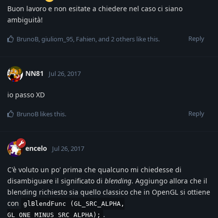
Buon lavoro e non esitate a chiedere nel caso ci siano
ambiguità!
Reply
BrunoB
,
giuliom_95
,
Fahien
, and
2
others
like this
.
NN81
Jul 26, 2017
io passo XD
Reply
BrunoB
likes this
.
encelo
Jul 26, 2017
C'è voluto un po' prima che qualcuno mi chiedesse di
disambiguare il significato di
blending
. Aggiungo allora che il
blending richiesto sia quello classico che in OpenGL si ottiene
con
glBlendFunc (GL_SRC_ALPHA,
.
GL_ONE_MINUS_SRC_ALPHA);