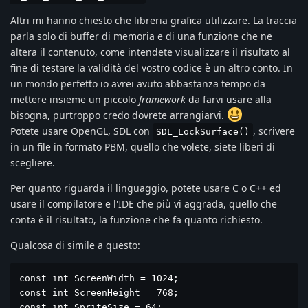
Altri mi hanno chiesto che libreria grafica utilizzare. La traccia
parla solo di buffer di memoria e di una funzione che ne
altera il contenuto, come intendete visualizzare il risultato al
fine di testare la validità del vostro codice è un altro conto. In
un mondo perfetto io avrei avuto abbastanza tempo da
mettere insieme un piccolo
framework
da farvi usare alla
bisogna, purtroppo credo dovrete arrangiarvi.
Potete usare OpenGL, SDL con
, scrivere
SDL_LockSurface()
in un file in formato PBM, quello che volete, siete liberi di
scegliere.
Per quanto riguarda il linguaggio, potete usare C o C++ ed
usare il compilatore e l'IDE che più vi aggrada, quello che
conta è il risultato, la funzione che fa quanto richiesto.
Qualcosa di simile a questo:
const int ScreenWidth = 1024;

const int ScreenHeight = 768;

const int SpriteSize = 64;
