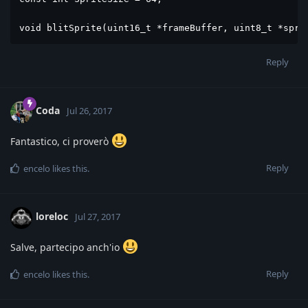
void blitSprite(uint16_t *frameBuffer, uint8_t *spri
Reply
Coda
Jul 26, 2017
Fantastico, ci proverò
Reply
encelo
likes this
.
loreloc
Jul 27, 2017
Salve, partecipo anch'io
Reply
encelo
likes this
.