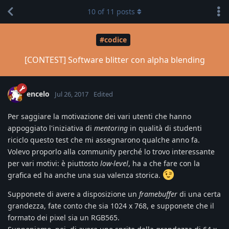
10
of
11
posts
#codice
[CONTEST] Software blitter con alpha blending
encelo
Jul 26, 2017
Edited
Per saggiare la motivazione dei vari utenti che hanno
appoggiato l'iniziativa di
mentoring
in qualità di studenti
riciclo questo test che mi assegnarono qualche anno fa.
Volevo proporlo alla community perché lo trovo interessante
per vari motivi: è piuttosto
low-level
, ha a che fare con la
grafica ed ha anche una sua valenza storica.
Supponete di avere a disposizione un
framebuffer
di una certa
grandezza, fate conto che sia 1024 x 768, e supponete che il
formato dei pixel sia un RGB565.