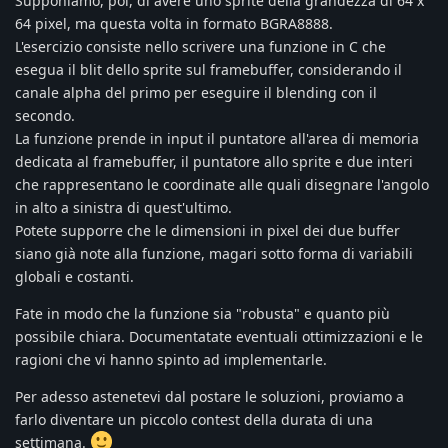
Supponiamo, poi, di avere uno sprite della grandezza di 64 x
64 pixel, ma questa volta in formato BGRA8888.
L'esercizio consiste nello scrivere una funzione in C che
esegua il blit dello sprite sul framebuffer, considerando il
canale alpha del primo per eseguire il blending con il
secondo.
La funzione prende in input il puntatore all'area di memoria
dedicata al framebuffer, il puntatore allo sprite e due interi
che rappresentano le coordinate alle quali disegnare l'angolo
in alto a sinistra di quest'ultimo.
Potete supporre che le dimensioni in pixel dei due buffer
siano già note alla funzione, magari sotto forma di variabili
globali e costanti.
Fate in modo che la funzione sia "robusta" e quanto più
possibile chiara. Documentatate eventuali ottimizzazioni e le
ragioni che vi hanno spinto ad implementarle.
Per adesso astenetevi dal postare le soluzioni, proviamo a
farlo diventare un piccolo contest della durata di una
settimana.