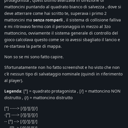
protagonista , quest'ultimo avanzava in direzione di
mattoncini puntando al quadrato bianco di salvezza , dove si
deve atterrare come hai scritto te, superava i primo 2
mattoncini ma
senza romperli
, il sistema di collisione falliva
e mi ritrovavo fermo con il personaggio in mezzo al 3zo
mattoncino, ovviamente il sistema generale di controllo del
gioco calcolava questo come se io avessi sbagliato il lancio e
re-startava la parte di mappa.
Non so se mi sono fatto capire.
Sfortunatamente non ho fatto screenshot e ho visto che non
c'è nessun tipo di salvataggio nominale (quindi in riferimento
al player).
Legenda
: [°] = quadrato protagonista , [/] = mattoncino NON
distrutto , {/} = mattoncino distrutto
[°] -----> [/][/][/][/]
-[°] ----> [/][/][/][/]
-- [°] --> [/][/][/][/]
--- [°] -> [/][/][/][/]