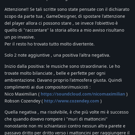
Attenzione!! Se tali scritte sono state pensate con il dichiarato
scopo da parte tua , GameDesigner, di spostare l'attenzione
del player allora ci possono stare , se invece l'obiettivo è
quello di "raccontare" la storia allora a mio avviso risultano
un po invasive.
Per il resto ho trovato tutto molto divertente.
Solo 2 note aggiuntive , una positiva l'altra negativa.
Inizio dalla positiva: le musiche sono straordinarie. Le ho
trovate molto bilanciate , belle e perfette per ogni
ambientazione. Davano proprio l'atmosfera giusta. Quindi
complimenti ai due compositori/musicisti :
Nico Maximilian (
https://soundcloud.com/nicomaximilian
)
Robson Cozendey (
http://www.cozendey.com
)
Quella negativa , ma risolvibile, è che più volte mi è successo
che quando dovevo rompere i "muri di mattoncini"
nonostante non mi schiantassi contro nessun altra parete e
passavo dritto per dritto verso i mattoncini per raggiungere il