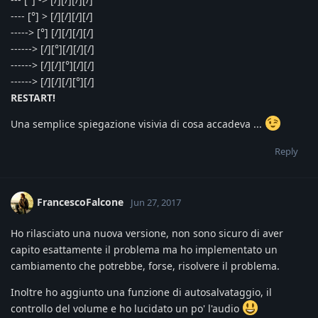
---- [°] > [/][/][/][/]
-----> [°] [/][/][/][/]
------> [/][°][/][/][/]
------> [/][/][°][/][/]
------> [/][/][/][°][/]
RESTART!
Una semplice spiegazione visivia di cosa accadeva ...
Reply
FrancescoFalcone
Jun 27, 2017
Ho rilasciato una nuova versione, non sono sicuro di aver
capito esattamente il problema ma ho implementato un
cambiamento che potrebbe, forse, risolvere il problema.
Inoltre ho aggiunto una funzione di autosalvataggio, il
controllo del volume e ho lucidato un po' l'audio