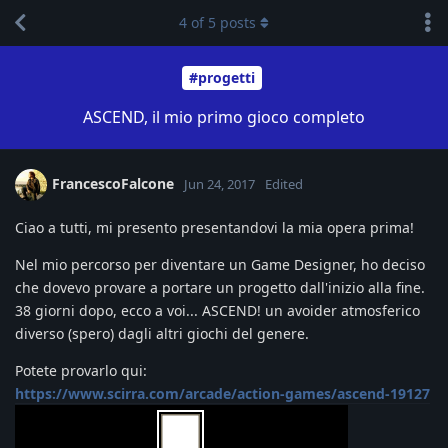
4
of
5
posts
#progetti
ASCEND, il mio primo gioco completo
FrancescoFalcone
Jun 24, 2017
Edited
Ciao a tutti, mi presento presentandovi la mia opera prima!
Nel mio percorso per diventare un Game Designer, ho deciso
che dovevo provare a portare un progetto dall'inizio alla fine.
38 giorni dopo, ecco a voi... ASCEND! un avoider atmosferico
diverso (spero) dagli altri giochi del genere.
Potete provarlo qui:
https://www.scirra.com/arcade/action-games/ascend-19127