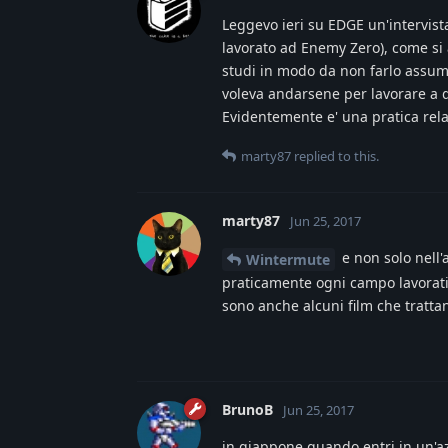
Leggevo ieri su EDGE un'intervist
lavorato ad Enemy Zero), come si a
studi in modo da non farlo assume
voleva andarsene per lavorare a qu
Evidentemente e' una pratica rel
marty87
replied to this.
marty87
Jun 25, 2017
e non solo nell'a
Wintermute
praticamente ogni campo lavorativ
sono anche alcuni film che tratta
BrunoB
Jun 25, 2017
in giappone quando entri in un'a