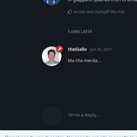
encelo
and
marty87
like this
.
5 DAYS
LATER
theGiallo
Jun 30, 2017
Ma che merda...
Write a Reply...