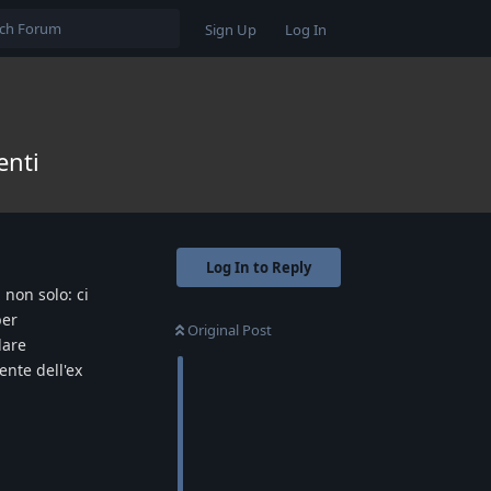
Sign Up
Log In
enti
Log In to Reply
 non solo: ci
per
Original Post
lare
ente dell'ex