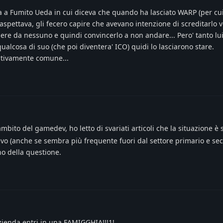
a a Fumito Ueda in cui diceva che quando ha lasciato WARP (per cu
spettava, gli fecero capire che avevano intenzione di screditarlo ve
re da nessuno e quindi convincerlo a non andare... Pero' tanto lui
alcosa di suo (che poi diventera' ICO) quidi lo lasciarono stare.
ativamente comune...
mbito del gamedev, ho letto di svariati articoli che la situazione è 
o (anche se sembra più frequente fuori dal settore primario e sec
no della questione.
zienda entri in una FAMIGGHIA!!!1!