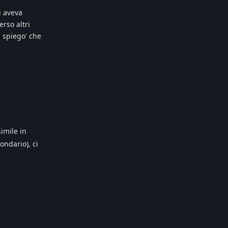
i aveva
rso altri
 spiego' che
Reply
simile in
ondario), ci
Reply