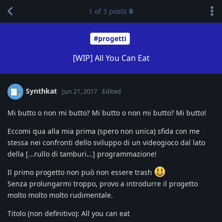
1
of
3
posts
#progetti
[WIP] All You Can Eat
Synthkat
Jun 21, 2017
Edited
Mi butto o non mi butto? Mi butto o non mi butto? Mi butto!
Eccomi qua alla mia prima (spero non unica) sfida con me
stessa nei confronti dello sviluppo di un videogioco dal lato
della [...rullo di tamburi...] programmazione!
Il primo progetto non può non essere trash
Senza prolungarmi troppo, provo a introdurre il progetto
molto molto molto rudimentale.
Titolo (non definitivo): All you can eat