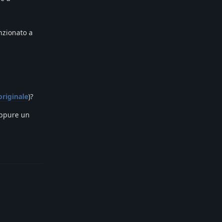
enzionato a
originale
)?
oppure un
Reply
Reply