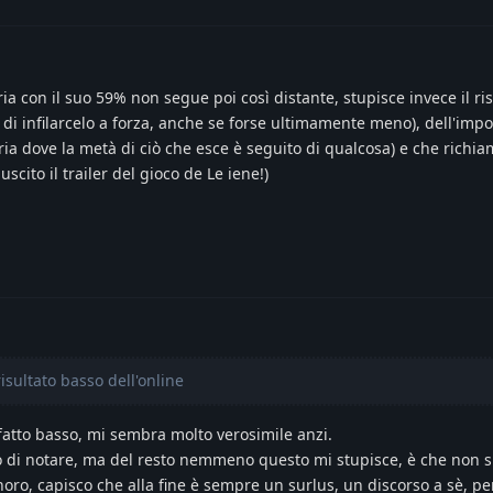
oria con il suo 59% non segue poi così distante, stupisce invece il ri
no di infilarcelo a forza, anche se forse ultimamente meno), dell'impo
ria dove la metà di ciò che esce è seguito di qualcosa) e che richi
uscito il trailer del gioco de Le iene!)
risultato basso dell'online
atto basso, mi sembra molto verosimile anzi.
 di notare, ma del resto nemmeno questo mi stupisce, è che non si
ro, capisco che alla fine è sempre un surlus, un discorso a sè, p