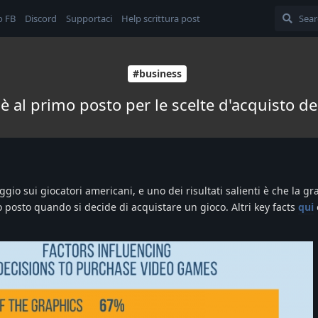
o FB
Discord
Supportaci
Help scrittura post
#business
 è al primo posto per le scelte d'acquisto d
io sui giocatori americani, e uno dei risultati salienti è che la graf
 posto quando si decide di acquistare un gioco. Altri key facts
qui