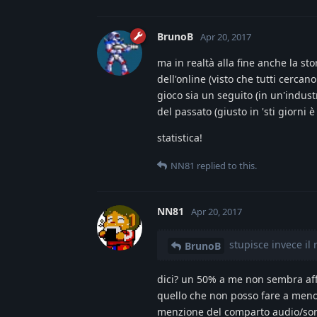
BrunoB
Apr 20, 2017
ma in realtà alla fine anche la st
dell'online (visto che tutti cerca
gioco sia un seguito (in un'indust
del passato (giusto in 'sti giorni è 
statistica!
NN81
replied to this.
NN81
Apr 20, 2017
stupisce invece il 
BrunoB
dici? un 50% a me non sembra aff
quello che non posso fare a meno
menzione del comparto audio/sono