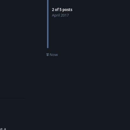
2
of
5
posts
April 2017
Now
Reply
re a