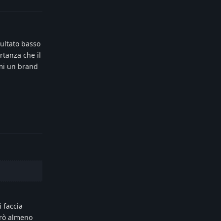
sultato basso
rtanza che il
ami un brand
Reply
 faccia
erò almeno