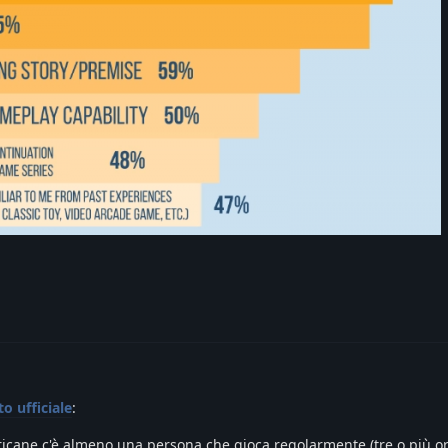
to ufficiale
:
ricane c'è almeno una persona che gioca regolarmente (tre o più o