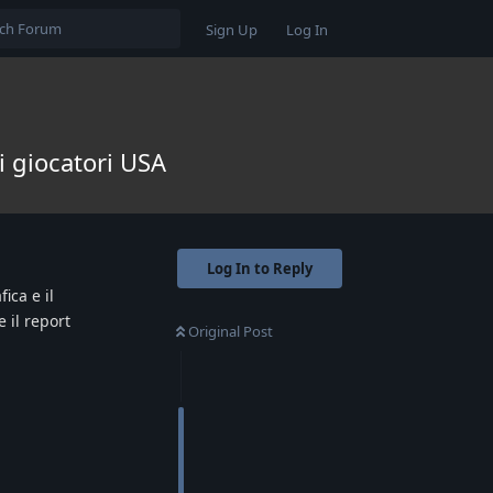
Sign Up
Log In
ei giocatori USA
Log In to Reply
ica e il
e il report
Original Post