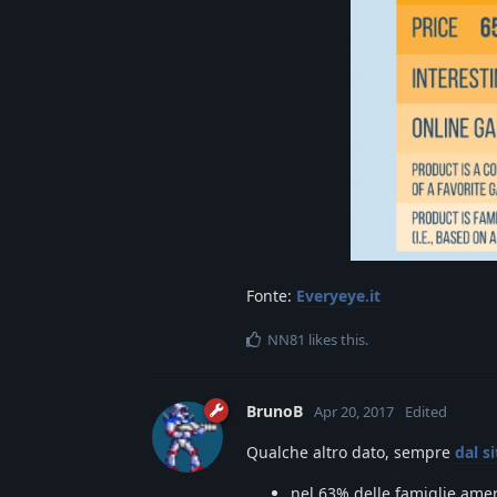
Fonte:
Everyeye.it
NN81
likes this
.
BrunoB
Apr 20, 2017
Edited
Qualche altro dato, sempre
dal si
nel 63% delle famiglie ame