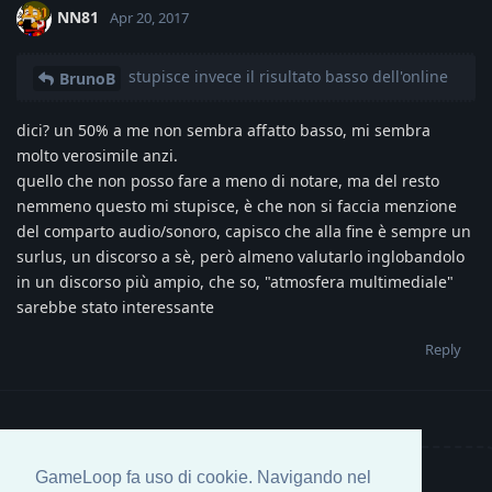
NN81
Apr 20, 2017
stupisce invece il risultato basso dell'online
BrunoB
dici? un 50% a me non sembra affatto basso, mi sembra
molto verosimile anzi.
quello che non posso fare a meno di notare, ma del resto
nemmeno questo mi stupisce, è che non si faccia menzione
del comparto audio/sonoro, capisco che alla fine è sempre un
surlus, un discorso a sè, però almeno valutarlo inglobandolo
in un discorso più ampio, che so, "atmosfera multimediale"
sarebbe stato interessante
Reply
GameLoop fa uso di cookie. Navigando nel
Write a Reply...