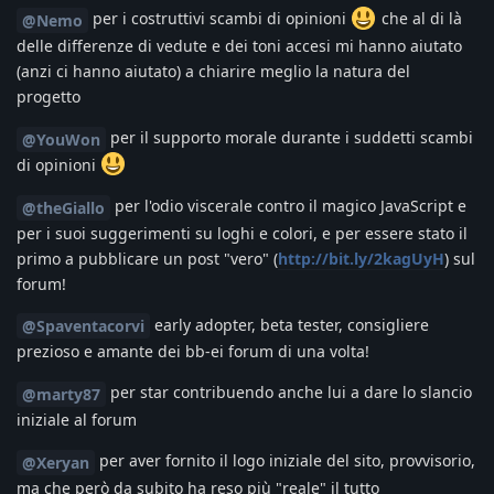
per i costruttivi scambi di opinioni
che al di là
@Nemo
delle differenze di vedute e dei toni accesi mi hanno aiutato
(anzi ci hanno aiutato) a chiarire meglio la natura del
progetto
per il supporto morale durante i suddetti scambi
@YouWon
di opinioni
per l'odio viscerale contro il magico JavaScript e
@theGiallo
per i suoi suggerimenti su loghi e colori, e per essere stato il
primo a pubblicare un post "vero" (
http://bit.ly/2kagUyH
) sul
forum!
early adopter, beta tester, consigliere
@Spaventacorvi
prezioso e amante dei bb-ei forum di una volta!
per star contribuendo anche lui a dare lo slancio
@marty87
iniziale al forum
per aver fornito il logo iniziale del sito, provvisorio,
@Xeryan
ma che però da subito ha reso più "reale" il tutto