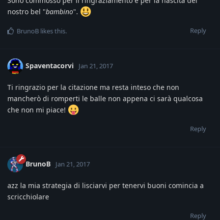
Sono commosso per il ringraziamento e per la nascita del
nostro bel "
bambino
".
Reply
BrunoB
likes this
.
Spaventacorvi
Jan 21, 2017
Ti ringrazio per la citazione ma resta inteso che non
mancherò di romperti le balle non appena ci sarà qualcosa
che non mi piace!
Reply
BrunoB
Jan 21, 2017
azz la mia strategia di lisciarvi per tenervi buoni comincia a
scricchiolare
Reply