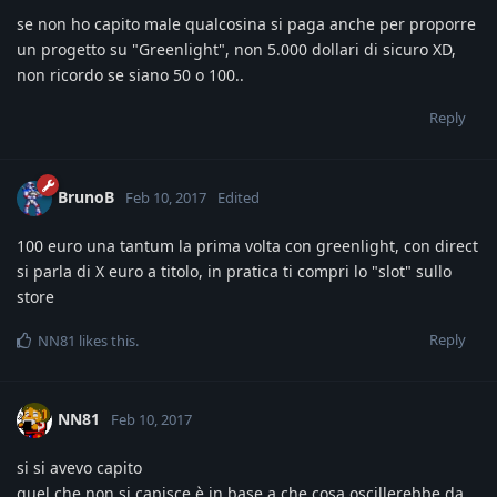
se non ho capito male qualcosina si paga anche per proporre
un progetto su "Greenlight", non 5.000 dollari di sicuro XD,
non ricordo se siano 50 o 100..
Reply
BrunoB
Feb 10, 2017
Edited
100 euro una tantum la prima volta con greenlight, con direct
si parla di X euro a titolo, in pratica ti compri lo "slot" sullo
store
Reply
NN81
likes this
.
NN81
Feb 10, 2017
si si avevo capito
quel che non si capisce è in base a che cosa oscillerebbe da