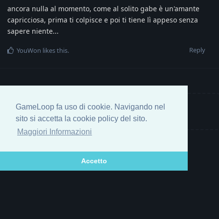
ancora nulla al momento, come al solito gabe è un'amante
capricciosa, prima ti colpisce e poi ti tiene lì appeso senza
sapere niente...
Reply
YouWon
likes this
.
GameLoop fa uso di cookie. Navigando nel
Write a Reply...
sito si accetta la cookie policy del sito.
Maggiori Informazioni
Accetto