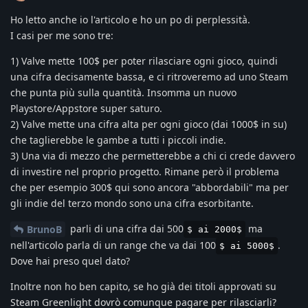
Ho letto anche io l'articolo e ho un po di perplessità.
I casi per me sono tre:
1) Valve mette 100$ per poter rilasciare ogni gioco, quindi
una cifra decisamente bassa, e ci ritroveremo ad uno Steam
che punta più sulla quantità. Insomma un nuovo
Playstore/Appstore super saturo.
2) Valve mette una cifra alta per ogni gioco (dai 1000$ in su)
che taglierebbe le gambe a tutti i piccoli indie.
3) Una via di mezzo che permetterebbe a chi ci crede davvero
di investire nel proprio progetto. Rimane però il problema
che per esempio 300$ qui sono ancora "abbordabili" ma per
gli indie del terzo mondo sono una cifra esorbitante.
parli di una cifra dai 500
ma
BrunoB
$ ai 2000$
nell'articolo parla di un range che va dai 100
.
$ ai 5000$
Dove hai preso quel dato?
Inoltre non ho ben capito, se ho già dei titoli approvati su
Steam Greenlight dovrò comunque pagare per rilasciarli?