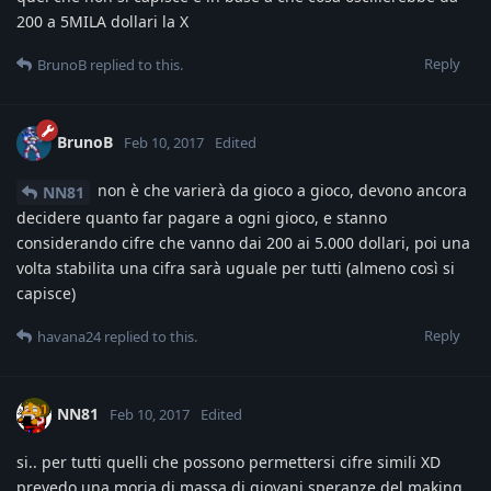
200 a 5MILA dollari la X
Reply
BrunoB
replied to this.
BrunoB
Feb 10, 2017
Edited
non è che varierà da gioco a gioco, devono ancora
NN81
decidere quanto far pagare a ogni gioco, e stanno
considerando cifre che vanno dai 200 ai 5.000 dollari, poi una
volta stabilita una cifra sarà uguale per tutti (almeno così si
capisce)
Reply
havana24
replied to this.
NN81
Feb 10, 2017
Edited
si.. per tutti quelli che possono permettersi cifre simili XD
prevedo una moria di massa di giovani speranze del making..