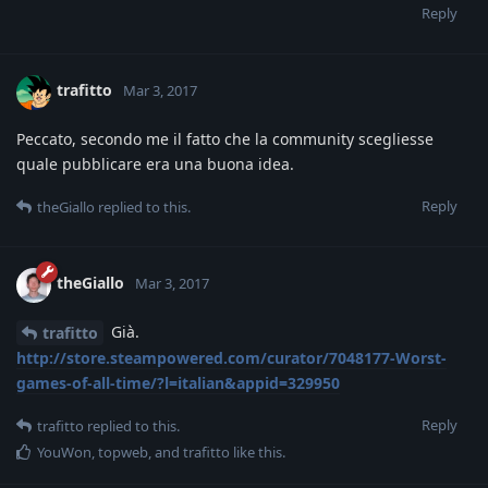
Reply
trafitto
Mar 3, 2017
Peccato, secondo me il fatto che la community scegliesse
quale pubblicare era una buona idea.
Reply
theGiallo
replied to this.
theGiallo
Mar 3, 2017
Già.
trafitto
http://store.steampowered.com/curator/7048177-Worst-
games-of-all-time/?l=italian&appid=329950
Reply
trafitto
replied to this.
YouWon
,
topweb
, and
trafitto
like this
.