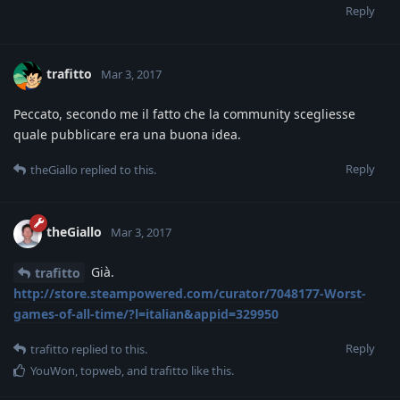
Reply
trafitto
Mar 3, 2017
Peccato, secondo me il fatto che la community scegliesse
quale pubblicare era una buona idea.
Reply
theGiallo
replied to this.
theGiallo
Mar 3, 2017
Già.
trafitto
http://store.steampowered.com/curator/7048177-Worst-
games-of-all-time/?l=italian&appid=329950
Reply
trafitto
replied to this.
YouWon
,
topweb
, and
trafitto
like this
.