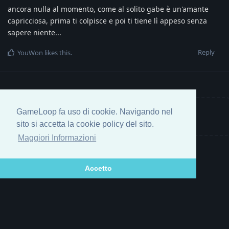
ancora nulla al momento, come al solito gabe è un'amante
capricciosa, prima ti colpisce e poi ti tiene lì appeso senza
sapere niente...
Reply
YouWon
likes this
.
GameLoop fa uso di cookie. Navigando nel
Write a Reply...
sito si accetta la cookie policy del sito.
Maggiori Informazioni
Accetto