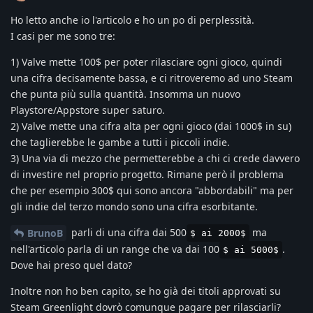
Ho letto anche io l'articolo e ho un po di perplessità.
I casi per me sono tre:
1) Valve mette 100$ per poter rilasciare ogni gioco, quindi
una cifra decisamente bassa, e ci ritroveremo ad uno Steam
che punta più sulla quantità. Insomma un nuovo
Playstore/Appstore super saturo.
2) Valve mette una cifra alta per ogni gioco (dai 1000$ in su)
che taglierebbe le gambe a tutti i piccoli indie.
3) Una via di mezzo che permetterebbe a chi ci crede davvero
di investire nel proprio progetto. Rimane però il problema
che per esempio 300$ qui sono ancora "abbordabili" ma per
gli indie del terzo mondo sono una cifra esorbitante.
parli di una cifra dai 500
ma
BrunoB
$ ai 2000$
nell'articolo parla di un range che va dai 100
.
$ ai 5000$
Dove hai preso quel dato?
Inoltre non ho ben capito, se ho già dei titoli approvati su
Steam Greenlight dovrò comunque pagare per rilasciarli?