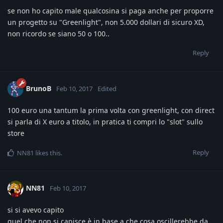
se non ho capito male qualcosina si paga anche per proporre
un progetto su "Greenlight", non 5.000 dollari di sicuro XD,
non ricordo se siano 50 o 100..
Reply
BrunoB
Feb 10, 2017
Edited
100 euro una tantum la prima volta con greenlight, con direct
si parla di X euro a titolo, in pratica ti compri lo "slot" sullo
store
Reply
NN81
likes this
.
NN81
Feb 10, 2017
si si avevo capito
quel che non si capisce è in base a che cosa oscillerebbe da