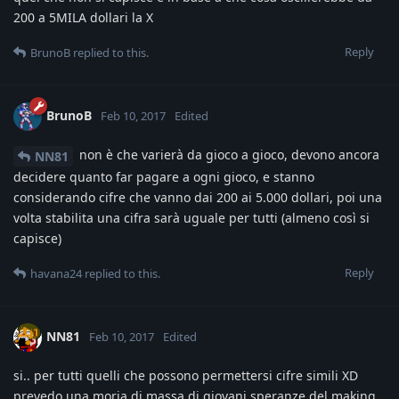
200 a 5MILA dollari la X
Reply
BrunoB
replied to this.
BrunoB
Feb 10, 2017
Edited
non è che varierà da gioco a gioco, devono ancora
NN81
decidere quanto far pagare a ogni gioco, e stanno
considerando cifre che vanno dai 200 ai 5.000 dollari, poi una
volta stabilita una cifra sarà uguale per tutti (almeno così si
capisce)
Reply
havana24
replied to this.
NN81
Feb 10, 2017
Edited
si.. per tutti quelli che possono permettersi cifre simili XD
prevedo una moria di massa di giovani speranze del making..