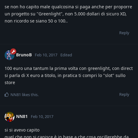
se non ho capito male qualcosina si paga anche per proporre
un progetto su "Greenlight", non 5.000 dollari di sicuro XD,
non ricordo se siano 50 o 100..
Reply
BrunoB
Feb 10, 2017
Edited
100 euro una tantum la prima volta con greenlight, con direct
si parla di X euro a titolo, in pratica ti compri lo "slot" sullo
store
Reply
NN81
likes this
.
NN81
Feb 10, 2017
si si avevo capito
quel che non si capisce è in base a che cosa oscillerebbe da