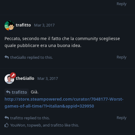
Reply
trafitto
Mar 3, 2017
Peccato, secondo me il fatto che la community scegliesse
quale pubblicare era una buona idea.
Reply
theGiallo
replied to this.
theGiallo
Mar 3, 2017
Già.
trafitto
http://store.steampowered.com/curator/7048177-Worst-
games-of-all-time/?l=italian&appid=329950
Reply
trafitto
replied to this.
YouWon
,
topweb
, and
trafitto
like this
.