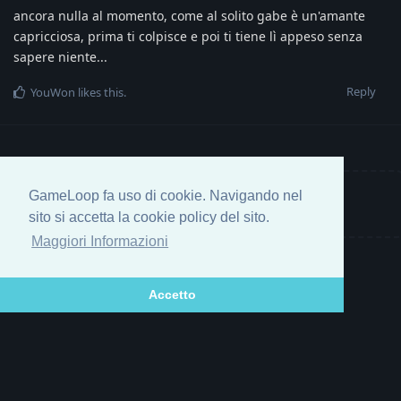
ancora nulla al momento, come al solito gabe è un'amante
capricciosa, prima ti colpisce e poi ti tiene lì appeso senza
sapere niente...
Reply
YouWon
likes this
.
GameLoop fa uso di cookie. Navigando nel
Write a Reply...
sito si accetta la cookie policy del sito.
Maggiori Informazioni
Accetto