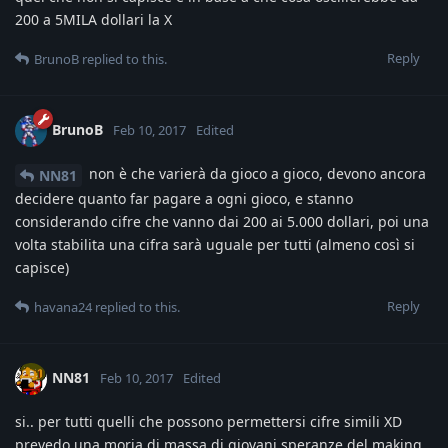
200 a 5MILA dollari la X
Reply
BrunoB
replied to this.
BrunoB
Feb 10, 2017
Edited
non è che varierà da gioco a gioco, devono ancora
NN81
decidere quanto far pagare a ogni gioco, e stanno
considerando cifre che vanno dai 200 ai 5.000 dollari, poi una
volta stabilita una cifra sarà uguale per tutti (almeno così si
capisce)
Reply
havana24
replied to this.
NN81
Feb 10, 2017
Edited
si.. per tutti quelli che possono permettersi cifre simili XD
prevedo una moria di massa di giovani speranze del making..