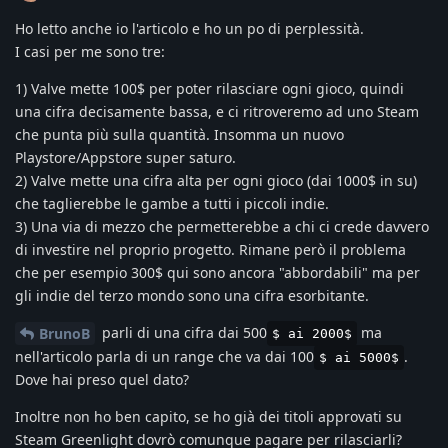
Ho letto anche io l'articolo e ho un po di perplessità.
I casi per me sono tre:
1) Valve mette 100$ per poter rilasciare ogni gioco, quindi
una cifra decisamente bassa, e ci ritroveremo ad uno Steam
che punta più sulla quantità. Insomma un nuovo
Playstore/Appstore super saturo.
2) Valve mette una cifra alta per ogni gioco (dai 1000$ in su)
che taglierebbe le gambe a tutti i piccoli indie.
3) Una via di mezzo che permetterebbe a chi ci crede davvero
di investire nel proprio progetto. Rimane però il problema
che per esempio 300$ qui sono ancora "abbordabili" ma per
gli indie del terzo mondo sono una cifra esorbitante.
parli di una cifra dai 500
ma
BrunoB
$ ai 2000$
nell'articolo parla di un range che va dai 100
.
$ ai 5000$
Dove hai preso quel dato?
Inoltre non ho ben capito, se ho già dei titoli approvati su
Steam Greenlight dovrò comunque pagare per rilasciarli?