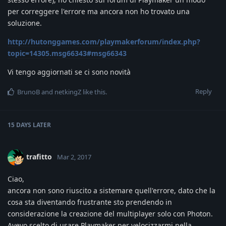
per correggere l'errore ma ancora non ho trovato una
soluzione.
http://hutonggames.com/playmakerforum/index.php?
topic=14305.msg66343#msg66343
Vi tengo aggiornati se ci sono novità
Reply
BrunoB
and
netkingZ
like this
.
15 DAYS
LATER
trafitto
Mar 2, 2017
Ciao,
ancora non sono riuscito a sistemare quell'errore, dato che la
cosa sta diventando frustrante sto prendendo in
considerazione la creazione del multiplayer solo con Photon.
Avevo scelto di usare Playmaker per velocizzarmi nella