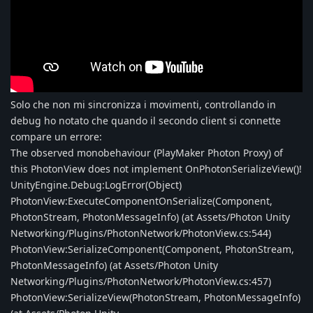
Solo che non mi sincronizza i movimenti, controllando in
debug ho notato che quando il secondo client si connette
compare un errore:
The observed monobehaviour (PlayMaker Photon Proxy) of
this PhotonView does not implement OnPhotonSerializeView()!
UnityEngine.Debug:LogError(Object)
PhotonView:ExecuteComponentOnSerialize(Component,
PhotonStream, PhotonMessageInfo) (at Assets/Photon Unity
Networking/Plugins/PhotonNetwork/PhotonView.cs:544)
PhotonView:SerializeComponent(Component, PhotonStream,
PhotonMessageInfo) (at Assets/Photon Unity
Networking/Plugins/PhotonNetwork/PhotonView.cs:457)
PhotonView:SerializeView(PhotonStream, PhotonMessageInfo)