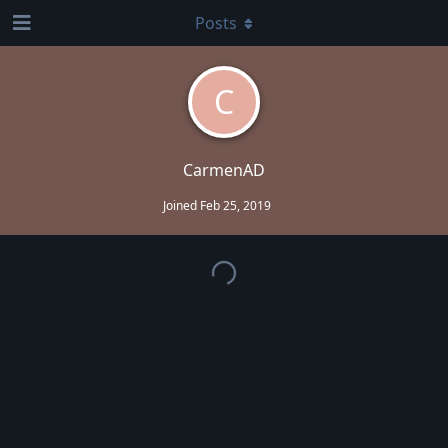
Posts
C
CarmenAD
Joined
Feb 25, 2019