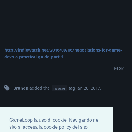
http://indiewatch.net/2016/09/06/negotiations-for-game-
devs-a-practical-guide-part-1
Reply
BrunoB
added the
tag
Jan 28, 2017
.
risorse
GameLoop fa uso di cookie. Navigando nel
Write a Reply...
sito si accetta la cookie policy del sito.