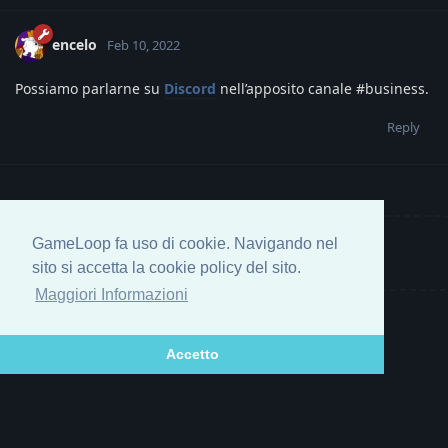
encelo
Feb 10, 2022
Possiamo parlarne su
Discord
nell’apposito canale #business.
Reply
GameLoop fa uso di cookie. Navigando nel
Write a Reply...
sito si accetta la cookie policy del sito.
Maggiori Informazioni
Accetto