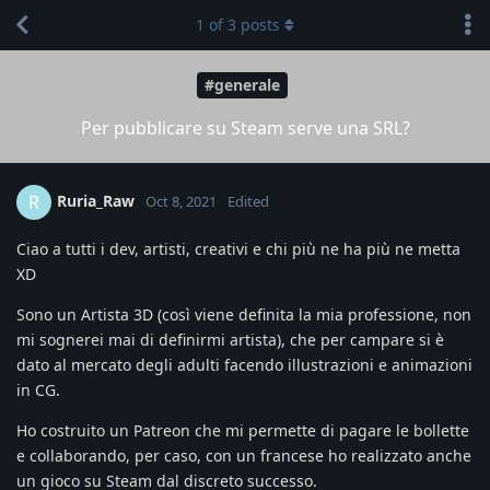
1
of
3
posts
#generale
Per pubblicare su Steam serve una SRL?
Ruria_Raw
R
Oct 8, 2021
Edited
Ciao a tutti i dev, artisti, creativi e chi più ne ha più ne metta
XD
Sono un Artista 3D (così viene definita la mia professione, non
mi sognerei mai di definirmi artista), che per campare si è
dato al mercato degli adulti facendo illustrazioni e animazioni
in CG.
Ho costruito un Patreon che mi permette di pagare le bollette
e collaborando, per caso, con un francese ho realizzato anche
un gioco su Steam dal discreto successo.