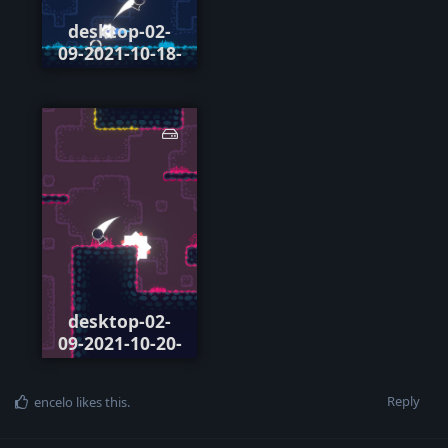
desktop-02-
09-2021-10-18-
53-753.png
desktop-02-
09-2021-10-20-
24-635.png
Reply
encelo
likes this
.