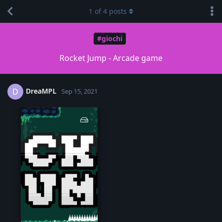
1
of
4
posts
#giochi
Rocket Jump - Arcade game
DreaMPL
D
Sep 15, 2021