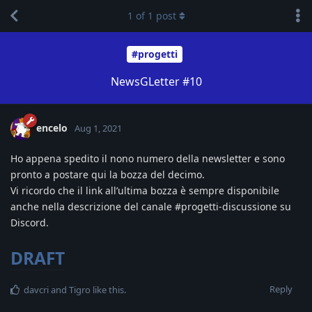
1
of
1
post
#progetti
NewsGLetter #10
encelo
Aug 1, 2021
Ho appena spedito il nono numero della newsletter e sono
pronto a postare qui la bozza del decimo.
Vi ricordo che il link all’ultima bozza è sempre disponibile
anche nella descrizione del canale #progetti-discussione su
Discord.
DRAFT
Reply
davcri
and
Tigro
like this
.