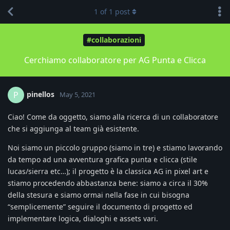
1
of
1
post
#collaborazioni
Cerchiamo collaboratore per AG Punta e Clicca
pinellos
P
May 5, 2021
Ciao! Come da oggetto, siamo alla ricerca di un collaboratore
che si aggiunga al team già esistente.
Noi siamo un piccolo gruppo (siamo in tre) e stiamo lavorando
da tempo ad una avventura grafica punta e clicca (stile
lucas/sierra etc…); il progetto è la classica AG in pixel art e
stiamo procedendo abbastanza bene: siamo a circa il 30%
della stesura e siamo ormai nella fase in cui bisogna
“semplicemente” seguire il documento di progetto ed
implementare logica, dialoghi e assets vari.