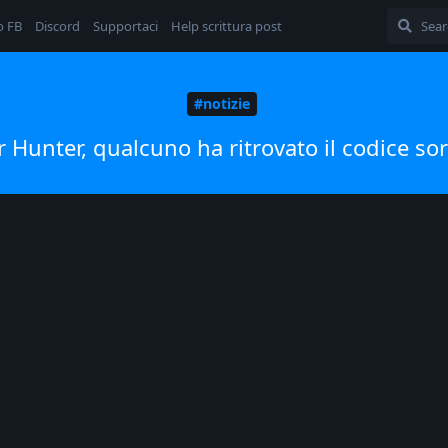
o FB
Discord
Supportaci
Help scrittura post
#notizie
 Hunter, qualcuno ha ritrovato il codice so