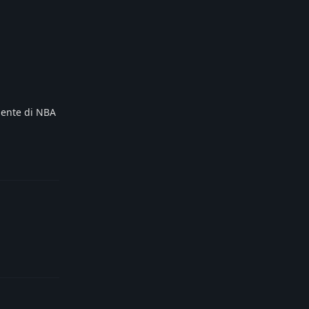
rgente di NBA
Reply
Reply