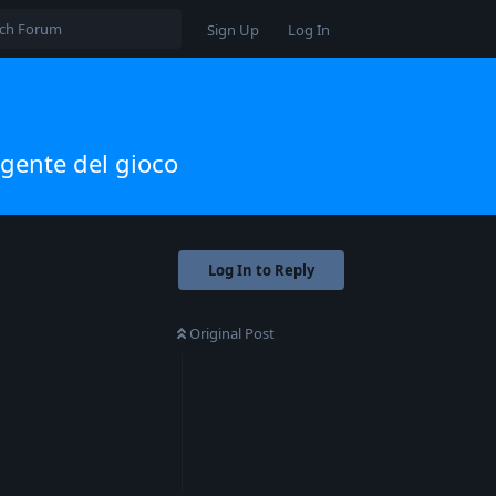
Sign Up
Log In
rgente del gioco
Log In to Reply
Original Post