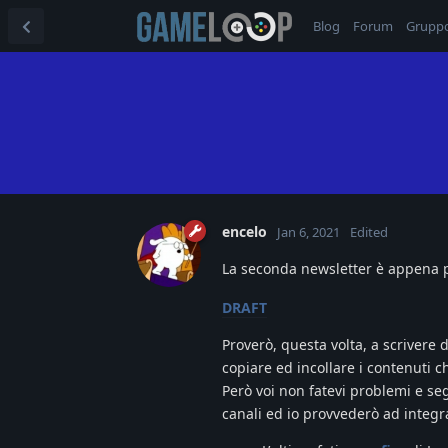
Blog
Forum
Grupp
encelo
Jan 6, 2021
Edited
La seconda newsletter è appena p
DRAFT
Proverò, questa volta, a scrivere
copiare ed incollare i contenuti c
Però voi non fatevi problemi e seg
canali ed io provvederò ad integr