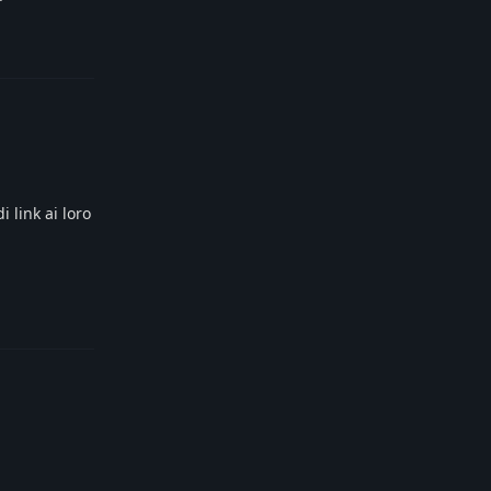
Reply
 link ai loro
Reply