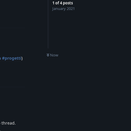
1
of
4
posts
January 2021
Reply
Now
n #progetti
)
Reply
o thread.
.