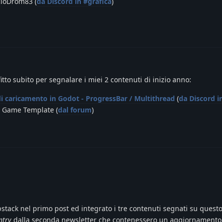
cioDrom83 (
da Discord in #grafica
)
fitto subito per segnalare i miei 2 contenuti di inizio anno:
i caricamento in Godot - ProgressBar / Multithread
(
da Discord i
t Game Template (
dal forum
)
bstack nel primo post ed integrato i tre contenuti segnati su quest
ntry
dalla seconda newsletter che contenessero un aggiornamento