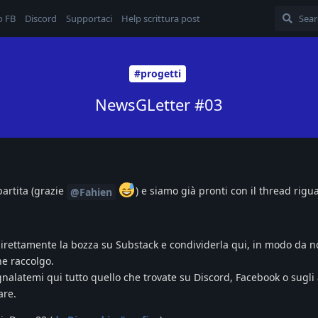
o FB
Discord
Supportaci
Help scrittura post
#progetti
NewsGLetter #03
artita (grazie
) e siamo già pronti con il thread rigua
@Fahien
 direttamente la bozza su Substack e condividerla qui, in modo da 
he raccolgo.
nalatemi qui tutto quello che trovate su Discord, Facebook o sugli a
are.