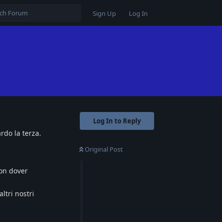
Sign Up
Log In
Log In to Reply
rdo la terza.
Original Post
non dover
ltri nostri