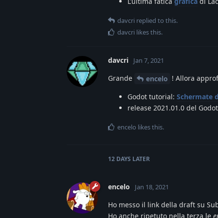
L’ultima fatica
grafica
di La
davcri
replied to this.
davcri
likes this
.
davcri
Jan 7, 2021
Grande
! Allora appro
encelo
Godot tutorial:
Schermate d
release 2021.01.0 del Godo
encelo
likes this
.
12 DAYS
LATER
encelo
Jan 18, 2021
Ho messo il link della draft su Su
Ho anche ripetuto nella terza le
e