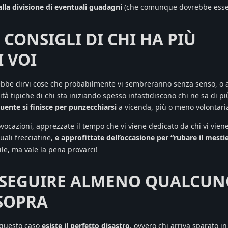
lla divisione di eventuali guadagni
(che comunque dovrebbe esser
I CONSIGLI DI CHI HA PIÙ
I VOI
rebbe dirvi cose che probabilmente vi sembreranno senza senso, o a
ità tipiche di chi sta iniziando spesso infastidiscono chi ne sa di pi
quente si finisce per punzecchiarsi
a vicenda, più o meno volontar
ovocazioni, apprezzate il tempo che vi viene dedicato da chi vi vien
uali frecciatine,
e approfittate dell’occasione per “rubare il mesti
cile, ma vale la pena provarci!
I SEGUIRE ALMENO QUALCUN
 SOPRA
 questo caso
esiste il perfetto disastro
, ovvero chi arriva sparato i