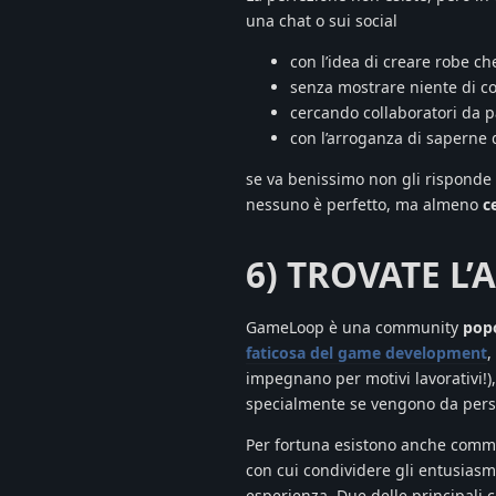
una chat o sui social
con l’idea di creare robe ch
senza mostrare niente di c
cercando collaboratori da 
con l’arroganza di saperne 
se va benissimo non gli risponde n
nessuno è perfetto, ma almeno
c
6) TROVATE L
GameLoop è una community
popo
faticosa del game development
,
impegnano per motivi lavorativi!),
specialmente se vengono da pers
Per fortuna esistono anche com
con cui condividere gli entusiasmi
esperienza. Due delle principali 