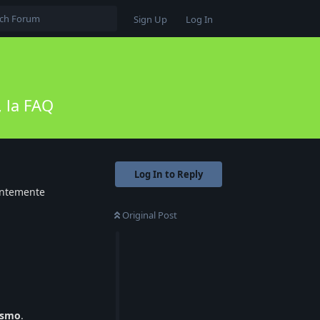
Sign Up
Log In
, la FAQ
Log In to Reply
dentemente
Original Post
lismo
.