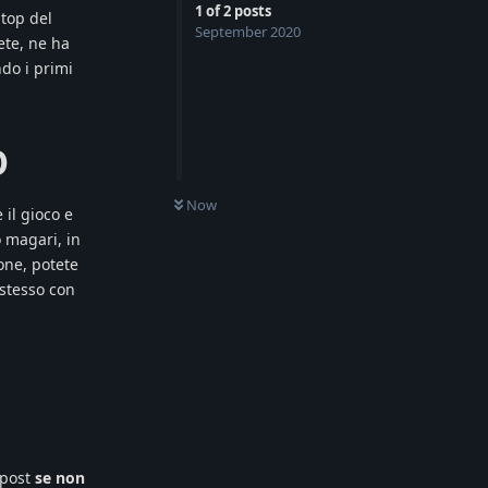
1
of
2
posts
 top del
September 2020
ete, ne ha
do i primi
O
Now
il gioco e
o magari, in
one, potete
 stesso con
 post
se non