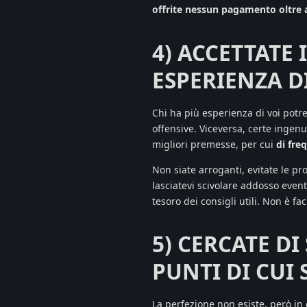
offrite nessun pagamento oltre a
4) ACCETTATE 
ESPERIENZA D
Chi ha più esperienza di voi pot
offensive. Viceversa, certe ingenu
migliori premesse, per cui
di fre
Non siate arroganti, evitate le pr
lasciatevi scivolare addosso event
tesoro dei consigli utili. Non è fa
5) CERCATE D
PUNTI DI CUI
La perfezione non esiste, però in