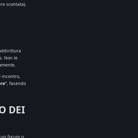
e scontata).
ddirittura
ù. Non le
iamente.
e incontro,
ere”
, facendo
O DEI
n un forum o