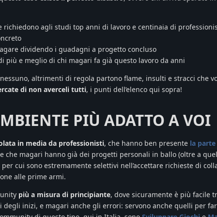
e richiedono agli studi top anni di lavoro e centinaia di professionis
oncreto
pagare dividendo i guadagni a progetto concluso
di più e meglio di chi magari fa già questo lavoro da anni
essuno, altrimenti di regola partono flame, insulti e stracci che v
ercate di non averceli tutti
, i punti dell’elenco qui sopra!
’AMBIENTE PIÙ ADATTO A VOI
lata in media da professionisti
, che hanno ben presente
la parte
 e che magari hanno già dei progetti personali in ballo (oltre a quell
 per cui sono estremamente selettivi nell’accettare richieste di col
one alle prime armi.
munity
più a misura di principiante
, dove sicuramente è più facile tr
 degli inizi, e magari anche gli errori: servono anche quelli per fa
community di questo tipo, qui in Italia, sono
Sviluppare Giochi
e
Ma