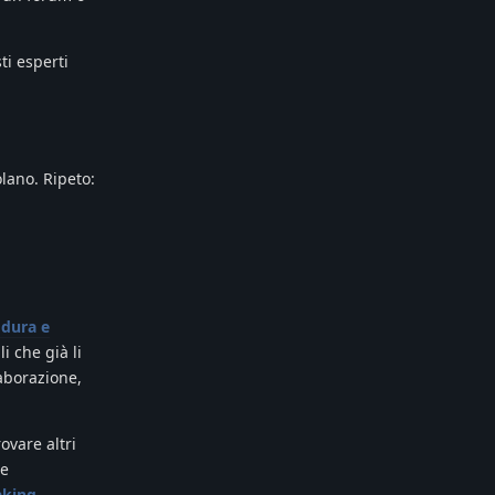
ti esperti
olano. Ripeto:
 dura e
i che già li
laborazione,
ovare altri
re
king