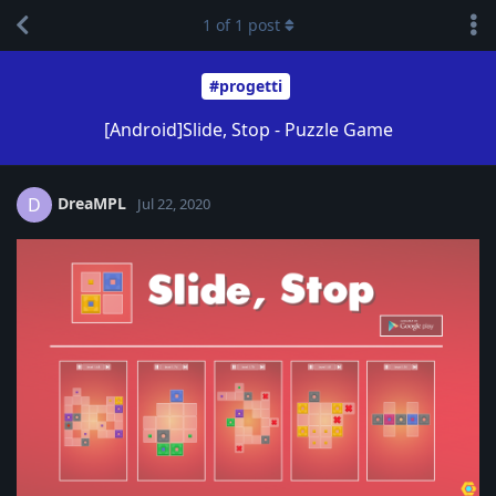
1
of
1
post
#progetti
[Android]Slide, Stop - Puzzle Game
DreaMPL
D
Jul 22, 2020