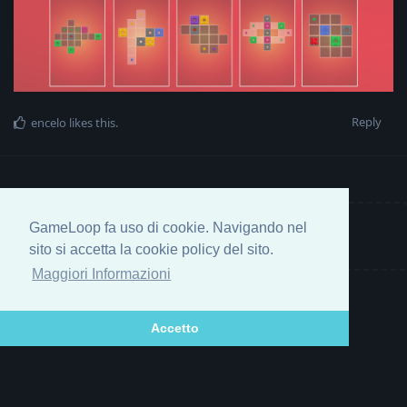
Reply
encelo
likes this
.
GameLoop fa uso di cookie. Navigando nel
Write a Reply...
sito si accetta la cookie policy del sito.
Maggiori Informazioni
Accetto