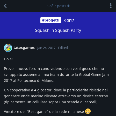
3
of
7
posts
#progetti
ggj17
Squash 'n Squash Party
tatosgames
Jan 24, 2017
Edited
Hola!
Provo il nuovo forum condividendo con voi il gioco che ho
sviluppato assieme al mio team durante la Global Game Jam
2017 al Politecnico di Milano.
Un cooperativo a 4 giocatori dove la particolarità risiede nel
generare onde marine rilevate attraverso un device esterno
(tipicamente un cellulare sopra una scatola di cereali).
Vincitore del "Best game" della sede milanese