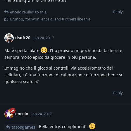
come integrare le varie cose xD
Reply
encelo
replied to this.
BrunoB
,
YouWon
,
encelo
, and
8
others
like this
.
dsoft20
Jan 24, 2017
Ma è spettacolare
, l'ho provato un pochino da tastiera e
sembra molto epico da giocare in più persone.
Immagino che il gioco si controlli via accelerometro dei
cellulari, c'è una funzione di calibrazione o funziona bene su
qualsiasi scatola?
Reply
encelo
Jan 24, 2017
Bella entry, complimenti.
tatosgames