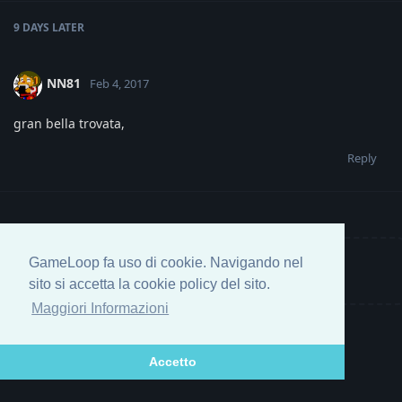
9 DAYS
LATER
NN81
Feb 4, 2017
gran bella trovata,
Reply
GameLoop fa uso di cookie. Navigando nel
Write a Reply...
sito si accetta la cookie policy del sito.
Maggiori Informazioni
Accetto