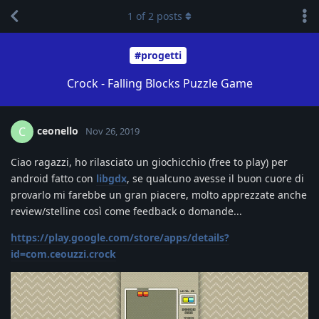
1
of
2
posts
#progetti
Crock - Falling Blocks Puzzle Game
ceonello
C
Nov 26, 2019
Ciao ragazzi, ho rilasciato un giochicchio (free to play) per
android fatto con
libgdx
, se qualcuno avesse il buon cuore di
provarlo mi farebbe un gran piacere, molto apprezzate anche
review/stelline così come feedback o domande...
https://play.google.com/store/apps/details?
id=com.ceouzzi.crock