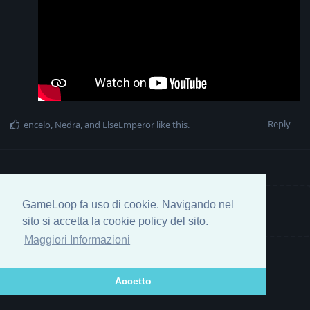
Reply
encelo
,
Nedra
, and
ElseEmperor
like this
.
GameLoop fa uso di cookie. Navigando nel
Write a Reply...
sito si accetta la cookie policy del sito.
Maggiori Informazioni
Accetto