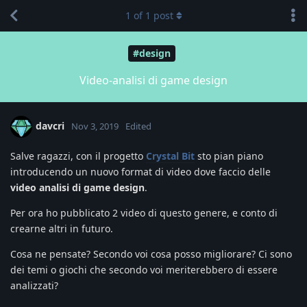
1
of
1
post
#design
Video-analisi di game design
davcri
Nov 3, 2019
Edited
Salve ragazzi, con il progetto
Crystal Bit
sto pian piano
introducendo un nuovo format di video dove faccio delle
video analisi di game design
.
Per ora ho pubblicato 2 video di questo genere, e conto di
crearne altri in futuro.
Cosa ne pensate? Secondo voi cosa posso migliorare? Ci sono
dei temi o giochi che secondo voi meriterebbero di essere
analizzati?