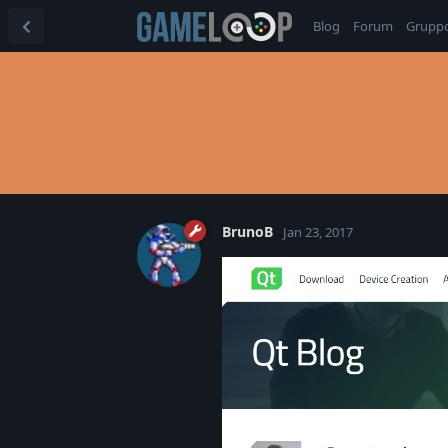
Blog
Forum
Grupp
BrunoB
Jan 23, 2017