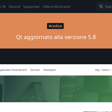
o FB
Discord
Supportaci
Help scrittura post
#codice
Qt aggiornato alla versione 5.8