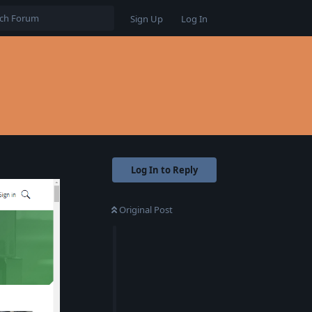
Sign Up
Log In
Log In to Reply
Original Post