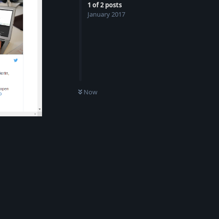
1
of
2
posts
January 2017
Now