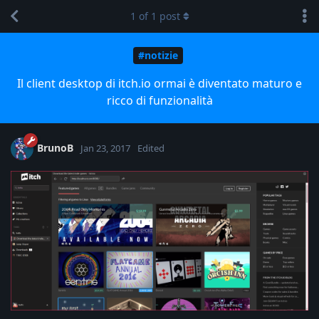
1
of
1
post
#notizie
Il client desktop di itch.io ormai è diventato maturo e
ricco di funzionalità
BrunoB
Jan 23, 2017
Edited