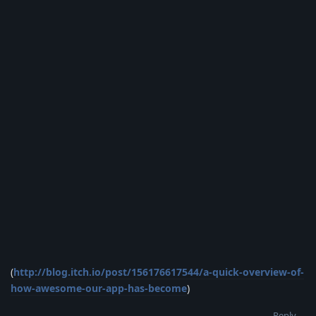
(
http://blog.itch.io/post/156176617544/a-quick-overview-of-
how-awesome-our-app-has-become
)
Reply