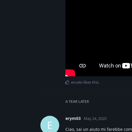
encelo
likes this
.
A YEAR
LATER
erym03
May 24, 2020
E
Ciao, sai un aiuto mi farebbe co