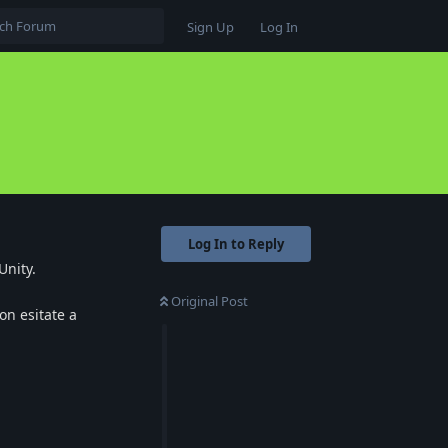
Sign Up
Log In
Log In to Reply
Unity.
Original Post
on esitate a