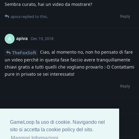
Sembra curato, hai un video da mostrare?
Reply
apiva
replied to this.
apiva
A
Dec 19, 2018
Ciao, al momento no, non ho pensato di fare
TheFoxSoft
un video perché in questa fase faccio avere tranquillamente
chiavi gratis a tutti quelli che vogliano provarlo :-D Contattami
pure in privato se sei interessato!
Reply
GameLoop fa uso di cookie. Navigando nel
Write a Reply...
sito si accetta la cookie policy del sito.
Maggiori Informazioni