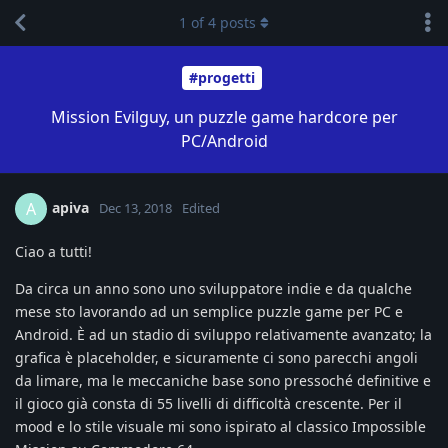
1
of
4
posts
#progetti
Mission Evilguy, un puzzle game hardcore per
PC/Android
apiva
A
Dec 13, 2018
Edited
Ciao a tutti!
Da circa un anno sono uno sviluppatore indie e da qualche
mese sto lavorando ad un semplice puzzle game per PC e
Android. È ad un stadio di sviluppo relativamente avanzato; la
grafica è placeholder, e sicuramente ci sono parecchi angoli
da limare, ma le meccaniche base sono pressoché definitive e
il gioco già consta di 55 livelli di difficoltà crescente. Per il
mood e lo stile visuale mi sono ispirato al classico Impossible