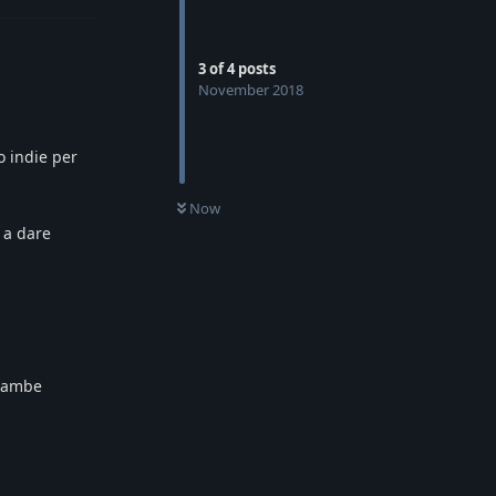
3
of
4
posts
November 2018
o indie per
Now
 a dare
 gambe