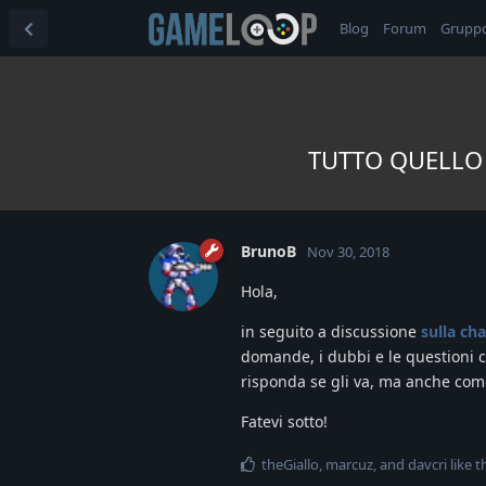
Blog
Forum
Grupp
TUTTO QUELLO 
BrunoB
Nov 30, 2018
Hola,
in seguito a discussione
sulla ch
domande, i dubbi e le questioni 
risponda se gli va, ma anche com
Fatevi sotto!
theGiallo
,
marcuz
, and
davcri
like t