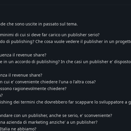
de che sono uscite in passato sul tema.
 minimi di cui si deve far carico un publisher serio?
rdo di publishing? Che cosa vuole vedere il publisher in un progett
luenza il revenue share?
te in un accordo di publishing? In che casi un publisher e' disposto
enza il revenue share?
n cui e' conveniente chiedere l'una o l'altra cosa?
 possono ragionevolmente chiedere?
a?
blishing dei termini che dovrebbero far scappare lo sviluppatore a
 andare con un publisher, anche se serio, e' sconveniente?
una azienda di marketing anziche' a un publisher?
 Italia ne abbiamo?