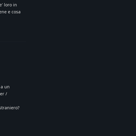
' loro in
bene e cosa
Reply
 a un
er /
straniero?
Reply