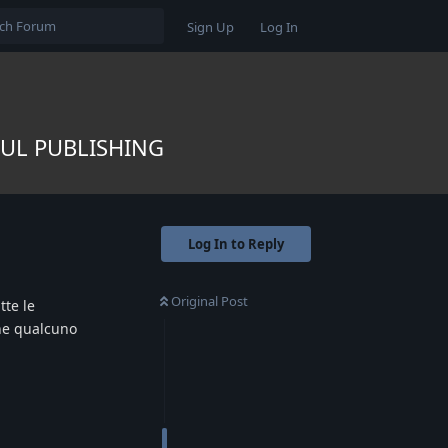
Sign Up
Log In
SUL PUBLISHING
Log In to Reply
Original Post
tte le
che qualcuno
Reply