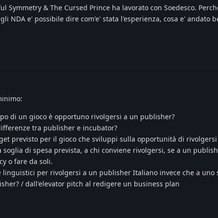
ful Symmetry & The Cursed Prince ha lavorato con Soedesco. Perche
li NDA e' possibile dire com'e' stata l'esperienza, cosa e' andato 
minimo:
ppo di un gioco è opportuno rivolgersi a un publisher?
differenze tra publisher e incubator?
et previsto per il gioco che sviluppi sulla opportunità di rivolgersi
soglia di spesa prevista, a chi conviene rivolgersi, se a un publish
y o fare da soli.
e linguistici per rivolgersi a un publisher Italiano invece che a uno 
sher? / dall'elevator pitch al redigere un business plan