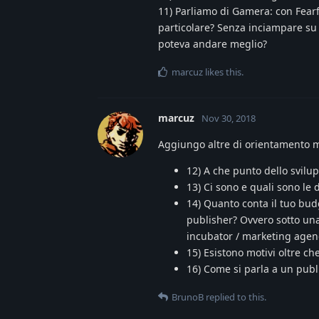
11) Parliamo di Gamera: con Fear
particolare? Senza inciampare su g
poteva andare meglio?
marcuz
likes this
.
marcuz
Nov 30, 2018
Aggiungo altre di orientamento 
12) A che punto dello svilu
13) Ci sono e quali sono le 
14) Quanto conta il tuo budg
publisher? Ovvero sotto una 
incubator / marketing agenc
15) Esistono motivi oltre ch
16) Come si parla a un publi
BrunoB
replied to this.