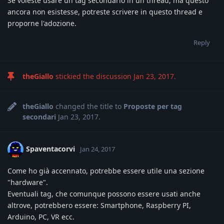
Se voleste usare un tag secondario in un thread, ma questo
ancora non esistesse, potreste scrivere in questo thread e
proporne l'adozione.
Reply
theGiallo
stickied the discussion
Jan 23, 2017
.
theGiallo
changed the title to
Proposte per tag
secondari
Jan 23, 2017
.
Spaventacorvi
Jan 24, 2017
Come ho già accennato, potrebbe essere utile una sezione
"hardware".
Eventuali tag, che comunque possono essere usati anche
altrove, potrebbero essere: Smartphone, Raspberry PI,
Arduino, PC, VR ecc.