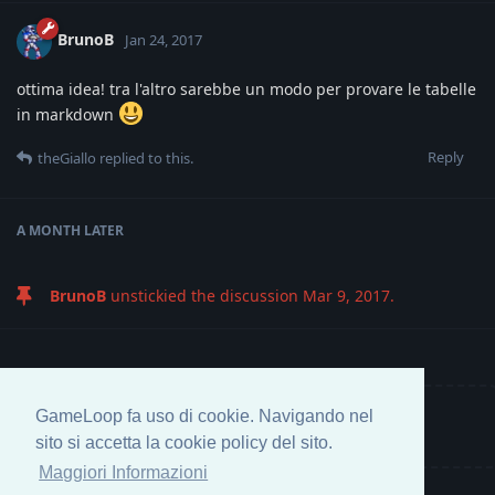
BrunoB
Jan 24, 2017
ottima idea! tra l'altro sarebbe un modo per provare le tabelle
in markdown
Reply
theGiallo
replied to this.
A MONTH
LATER
BrunoB
unstickied the discussion
Mar 9, 2017
.
GameLoop fa uso di cookie. Navigando nel
Write a Reply...
sito si accetta la cookie policy del sito.
Maggiori Informazioni