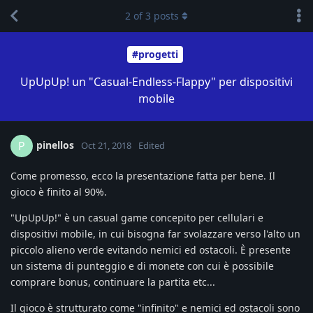
2
of
3
posts
#progetti
UpUpUp! un "Casual-Endless-Flappy" per dispositivi
mobile
pinellos
P
Oct 21, 2018
Edited
Come promesso, ecco la presentazione fatta per bene. Il
gioco è finito al 90%.
"UpUpUp!" è un casual game concepito per cellulari e
dispositivi mobile, in cui bisogna far svolazzare verso l'alto un
piccolo alieno verde evitando nemici ed ostacoli. È presente
un sistema di punteggio e di monete con cui è possibile
comprare bonus, continuare la partita etc...
Il gioco è strutturato come "infinito" e nemici ed ostacoli sono