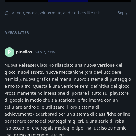
Reply
BrunoB
,
encelo
,
Wintermute
, and
2
others
like this
.
A YEAR
LATER
pinellos
P
Sep 7, 2019
Nuova Release! Ciao! Ho rilasciato una nuova versione del
gioco, nuovi assets, nuove meccaniche (ora devi uccidere i
nemici!), nuova grafica nel menu, nuovo sistema di punteggio
e molto altro! Questa è una versione semi definitiva del gioco.
Prossimamente ho intenzione di portare il tutto sul playstore
di google in modo che sia scaricabile facilmente con un
cellulare android, e utilizzare il loro sistema di
achievements/lederborad per un sistema di classifiche online
per tenere conto dei punteggi migliori, e una serie di roba
"sbloccabile" che regala medaglie tipo "hai ucciso 20 nemici"
"hai preso 20 monete" etc etc...