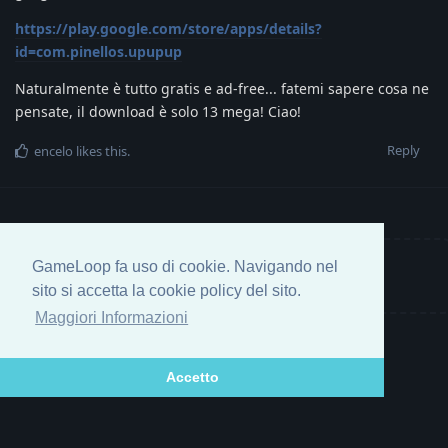
https://play.google.com/store/apps/details?
id=com.pinellos.upupup
Naturalmente è tutto gratis e ad-free... fatemi sapere cosa ne
pensate, il download è solo 13 mega! Ciao!
Reply
encelo
likes this
.
GameLoop fa uso di cookie. Navigando nel
Write a Reply...
sito si accetta la cookie policy del sito.
Maggiori Informazioni
Accetto