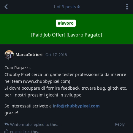
1
of
3
posts
#lavoro
[Paid Job Offer] [Lavoro Pagato]
MarcoIntrieri
Oct 17, 2018
Ciao Ragazzi,
Chubby Pixel cerca un game tester professionista da inserire
nel team (www.chubbypixel.com)
Si dovrà occupare di fornire feedback, trovare bug, glitch etc.
per i nostri prossimi giochi in sviluppo.
Se interessati scrivete a
info@chubbypixel.com
grazie!
Reply
Wintermute
replied to this.
encelo
likes this
.