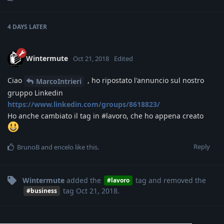
4 DAYS
LATER
Wintermute
Oct 21, 2018
Edited
Ciao
, ho ripostato l'annuncio sul nostro
MarcoIntrieri
gruppo Linkedin
https://www.linkedin.com/groups/8618823/
Ho anche cambiato il tag in #lavoro, che ho appena creato
Reply
BrunoB
and
encelo
like this
.
Wintermute
added the
tag
and removed the
#lavoro
tag
Oct 21, 2018
.
#business