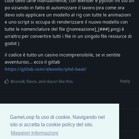
cose devo farle manualmente; con Blender e python mi sto un
po viziando in fatto di automizzare il lavoro (ora come ora
devo solo applicare un modello al rig con tutte le animazioni
e uno script si occupa di renderizzare il nuovo modello con
tutte le nomenclature del file ([nomeazione]_[###].png) è
un'altro per convertire tutti i file in un singolo file resource di
godot )
il codice è tutto un casino incomprensibile, se vi sentite
avventurosi... ecco il gitlab
https://gitlab.com/alexwbc/phd-beat/
Reply
BrunoB
,
flavio
, and
davcri
like this
.
GameLoop fa uso di cookie. Navigando nel
Write a Reply...
sito si accetta la cookie policy del sito.
Maggiori Informazioni