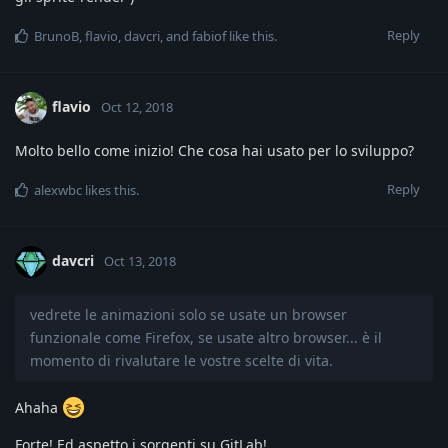
Reply
BrunoB
,
flavio
,
davcri
, and
fabiof
like this
.
flavio
Oct 12, 2018
Molto bello come inizio! Che cosa hai usato per lo sviluppo?
Reply
alexwbc
likes this
.
davcri
Oct 13, 2018
vedrete le animazioni solo se usate un browser
funzionale come Firefox, se usate altro browser... è il
momento di rivalutare le vostre scelte di vita.
Ahaha
Forte! Ed aspetto i sorgenti su GitLab!