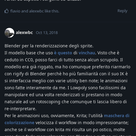
Reply
flavio
and
alexwbc
like this
.
alexwbc
Oct 13, 2018
Blender per la renderizzazione degli sprite.
Il modello base che uso
è questo
di
vinchau
. Visto che è
ceduto in CC0, posso farci di tutto senza alcun scrupolo. Il
modello era già riggato, ma ho comunque preferito riarmarlo
con rigify di Blender perchè ho più familiarità con il suo IK è
si interfaccia meglio con varie utility ben note; le animazioni
sono fatte interamente da me. I Lowpoly sono facilissimi da
manipolare ed una volta renderizzati si prestano in modo
naturale ad un rotoscoping che comunque ti lascia libero di
re-interpretare.
Per le animazioni uso, ovviamente, Krita; l'utilità
maschera di
colorizzazione
velocizza il workflow in modo impressionante;
anche se il workflow con krita mi risulta un po ostico, molte