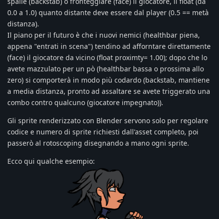
spalle (backstab) o fronteggiare (face) il giocatore, il float (da
0.0 a 1.0) quanto distante deve essere dal player (0.5 == metà
distanza).
Il piano per il futuro è che i nuovi nemici (healthbar piena,
appena "entrati in scena") tendino ad afforntare direttamente
(face) il giocatore da vicino (float proximty= 1.00); dopo che lo
avete mazzulato per un pò (healthbar bassa o prossima allo
zero) si comporterà in modo più codardo (backstab, mantiene
a media distanza, pronto ad assaltare se avete triggerato una
combo contro qualcuno (giocatore impegnato)).
Gli sprite renderizzato con Blender servono solo per regolare
codice e numero di sprite richiesti dall'asset completo, poi
passerò al rotoscoping disegnando a mano ogni sprite.
Ecco qui qualche esempio: