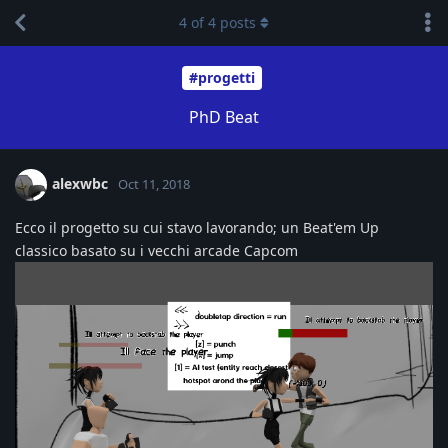
4
of
4
posts
#progetti
PhD Beat
alexwbc
Oct 11, 2018
Ecco il progetto su cui stavo lavorando; un Beat'em Up
classico basato su i vecchi arcade Capcom